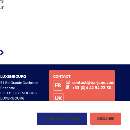
rs
ur
LUXEMBOURG
CONTACT
contact@barjane.com
51 Bd Grande Duchesse
FR
+33 (0)4 42 94 23 30
Charlotte
L-1331 LUXEMBOURG
UK
LUXEMBOURG
contact@barjane.co.uk
+44 (0)20 3961 4415
ACCEPTER & FERMER
DÉCLINER