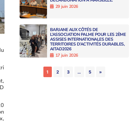
DÉCARBONATION À MARSEILLE.
29 juin 2026
BARJANE AUX CÔTÉS DE
L’ASSOCIATION PALME POUR LES 2ÈME
ASSISES INTERNATIONALES DES
TERRITOIRES D’ACTIVITÉS DURABLES,
AITAD2026
du
17 juin 2026
ri
1
2
3
…
5
»
t,
ED
20
on
x,