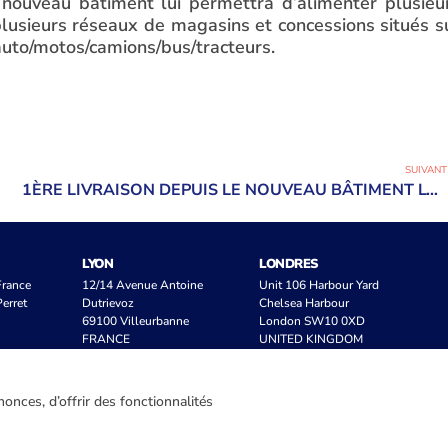
ouveau bâtiment lui permettra d’alimenter plusieu
plusieurs réseaux de magasins et concessions situés s
 auto/motos/camions/bus/tracteurs.
SUIVANT
1ÈRE LIVRAISON DEPUIS LE NOUVEAU BÂTIMENT LOGISTIQUE ACTION À ENSUÈS-LA-REDONNE
LYON
LONDRES
 France
12/14 Avenue Antoine
Unit 106 Harbour Yard
erret
Dutrievoz
Chelsea Harbour
69100 Villeurbanne
London SW10 0XD
FRANCE
UNITED KINGDOM
onces, d’offrir des fonctionnalités