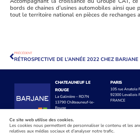
Accompagnant la croissance du Groupe CAT, ce n
bords de chaines d’usines automobiles ainsi que 
tout le territoire national en pièces de rechanges
PRÉCÉDENT
RÉTROSPECTIVE DE L’ANNÉE 2022 CHEZ BARJANE
CHATEAUNEUF LE
PARIS
105 rue Anatole
ROUGE
92300 Levallois P
La Galinière – RD7N
FRANCE
13790 Châteauneuf-le-
Rouge
FRANCE
Ce site web utilise des cookies.
Les cookies nous permettent de personnaliser le contenu et les ann
relatives aux médias sociaux et d’analyser notre trafic.