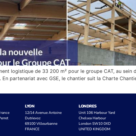
ent logistique de 33 200 m² pour le groupe CAT, au sein du
. En partenariat avec GSE, le chantier suit la Charte Chant
LYON
LONDRES
 France
12/14 Avenue Antoine
Unit 106 Harbour Yard
erret
Dutrievoz
Chelsea Harbour
69100 Villeurbanne
London SW10 0XD
FRANCE
UNITED KINGDOM