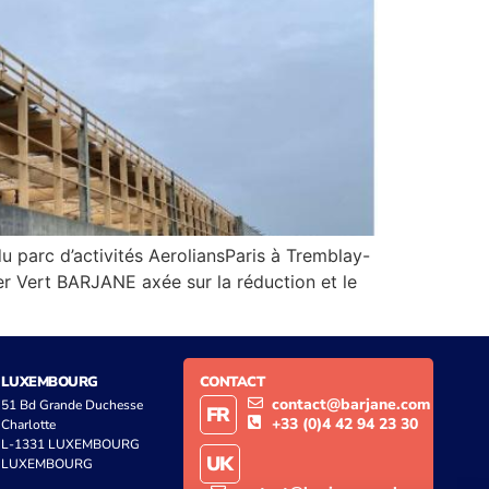
 parc d’activités AeroliansParis à Tremblay-
ier Vert BARJANE axée sur la réduction et le
LUXEMBOURG
CONTACT
contact@barjane.com
51 Bd Grande Duchesse
FR
+33 (0)4 42 94 23 30
Charlotte
L-1331 LUXEMBOURG
UK
LUXEMBOURG