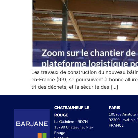
Les travaux de construction du nouveau bâtim
en-France (93), se poursuivent à bonne allure
tri des déchets, et la sécurité des […]
CHATEAUNEUF LE
PARIS
105 rue Anatole
ROUGE
92300 Levallois P
La Galinière – RD7N
FRANCE
13790 Châteauneuf-le-
Rouge