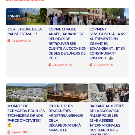
C’EST L’HEURE DE LA
COMME CHAQUE
COMMENT
PAUSE ESTIVALE !
ANNÉE, BARJANE EST
SENSIBILISER À LA RSE
HEUREUX DE
AUTREMENT ? EN
31 juillet 2026
RETROUVER SES
JOUANT, EN
CLIENTS À L’OCCASION
ÉCHANGEANT… ET EN
DE SES DÉJEUNERS DE
CONSTRUISANT
L’ÉTÉ !
ENSEMBLE.
24 juillet 2026
23 juillet 2026
JOURNÉE DE
EN DIRECT DES
BARJANE AUX CÔTÉS
FORMATION POUR LES
RENCONTRES
DE L’ASSOCIATION
TECHNICIENS DE NOS
MÉDITERRANÉENNES
PALME POUR LES
PARCS D’ACTIVITÉS !
DE LA
2ÈME ASSISES
DÉCARBONATION À
INTERNATIONALES
MARSEILLE.
DES TERRITOIRES
7 juillet 2026