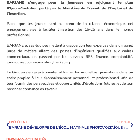
BARJANE s’engage pour la jeunesse en rejoignant le plan
#1jeune1solution porté par le Ministère du Travail, de l’Emploi et de
l’Insertion.
Parce que les jeunes sont au cœur de la relance économique, cet
engagement vise à faciliter l’insertion des 16-25 ans dans le monde
professionnel.
BARJANE et ses équipes mettent à disposition leur expertise dans un panel
large de métiers allant des postes d’ingénieurs qualifiés aux cadres
commerciaux, en passant par les services RSE, finance, comptabilité,
juridique et communication/marketing.
Le Groupe s’engage à orienter et former les nouvelles générations dans un
cadre propice à leur épanouissement personnel et professionnel afin de
leur fournir des perspectives et opportunités d’évolutions futures, et de leur
redonner confiance en l’avenir
PRÉCÉDENT
SUIVANT
BARJANE DÉVELOPPE DE L’ÉCO-PÂTURAGE SUR LE PARC DES BRÉGUIÈRES
MATINALE PHOTOVOLTAÏQUE : BARJANE TÉMOIGNE SUR LE PHOTOVOLTAÏQUE INTÉGRÉ AUX OPÉRATIONS LOGISTIQUES
DERNIÈRES ACTUALITÉS