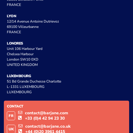
FRANCE
LYON
12/14 Avenue Antoine Dutrievoz
69100 Villeurbanne
FRANCE
LONDRES
Unit 106 Harbour Yard
Chelsea Harbour
London SW10 0XD
UNITED KINGDOM
LUXEMBOURG
51 Bd Grande Duchesse Charlotte
L-1331 LUXEMBOURG
LUXEMBOURG
CONTACT
contact@barjane.com
FR
+33 (0)4 42 94 23 30
contact@barjane.co.uk
UK
+44 (0)20 3961 4415