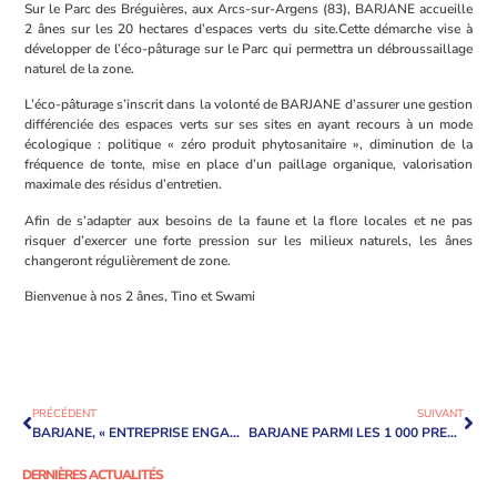
Sur le Parc des Bréguières, aux Arcs-sur-Argens (83), BARJANE accueille
2 ânes sur les 20 hectares d’espaces verts du site.Cette démarche vise à
développer de l’éco-pâturage sur le Parc qui permettra un débroussaillage
naturel de la zone.
L’éco-pâturage s’inscrit dans la volonté de BARJANE d’assurer une gestion
différenciée des espaces verts sur ses sites en ayant recours à un mode
écologique : politique « zéro produit phytosanitaire », diminution de la
fréquence de tonte, mise en place d’un paillage organique, valorisation
maximale des résidus d’entretien.
Afin de s’adapter aux besoins de la faune et la flore locales et ne pas
risquer d’exercer une forte pression sur les milieux naturels, les ânes
changeront régulièrement de zone.
Bienvenue à nos 2 ânes, Tino et Swami
PRÉCÉDENT
SUIVANT
BARJANE, « ENTREPRISE ENGAGÉE POUR LA NATURE »
BARJANE PARMI LES 1 000 PREMIÈRES ENTREPRISES ENGAGÉES POUR LA JEUNESSE
DERNIÈRES ACTUALITÉS