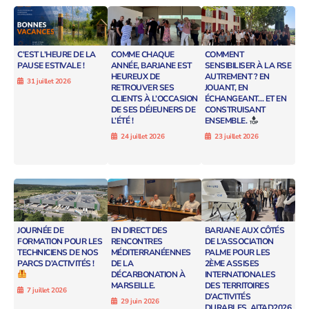
C’EST L’HEURE DE LA
COMME CHAQUE
COMMENT
PAUSE ESTIVALE !
ANNÉE, BARJANE EST
SENSIBILISER À LA RSE
HEUREUX DE
AUTREMENT ? EN
31 juillet 2026
RETROUVER SES
JOUANT, EN
CLIENTS À L’OCCASION
ÉCHANGEANT… ET EN
DE SES DÉJEUNERS DE
CONSTRUISANT
L’ÉTÉ !
ENSEMBLE.
24 juillet 2026
23 juillet 2026
JOURNÉE DE
EN DIRECT DES
BARJANE AUX CÔTÉS
FORMATION POUR LES
RENCONTRES
DE L’ASSOCIATION
TECHNICIENS DE NOS
MÉDITERRANÉENNES
PALME POUR LES
PARCS D’ACTIVITÉS !
DE LA
2ÈME ASSISES
DÉCARBONATION À
INTERNATIONALES
MARSEILLE.
DES TERRITOIRES
7 juillet 2026
D’ACTIVITÉS
29 juin 2026
DURABLES, AITAD2026