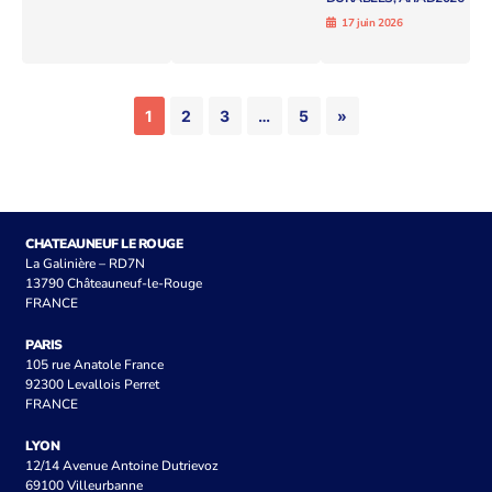
17 juin 2026
1
2
3
…
5
»
CHATEAUNEUF LE ROUGE
La Galinière – RD7N
13790 Châteauneuf-le-Rouge
FRANCE
PARIS
105 rue Anatole France
92300 Levallois Perret
FRANCE
LYON
12/14 Avenue Antoine Dutrievoz
69100 Villeurbanne