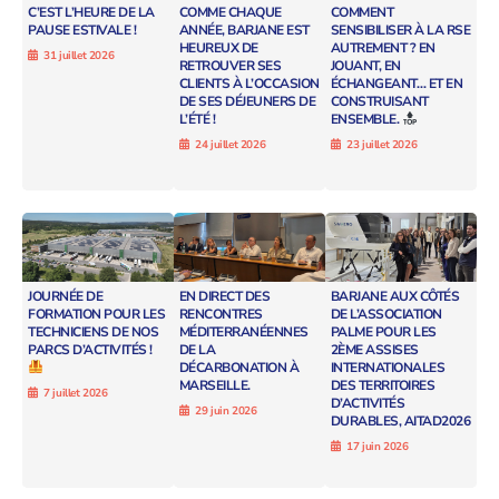
C’EST L’HEURE DE LA
COMME CHAQUE
COMMENT
PAUSE ESTIVALE !
ANNÉE, BARJANE EST
SENSIBILISER À LA RSE
HEUREUX DE
AUTREMENT ? EN
31 juillet 2026
RETROUVER SES
JOUANT, EN
CLIENTS À L’OCCASION
ÉCHANGEANT… ET EN
DE SES DÉJEUNERS DE
CONSTRUISANT
L’ÉTÉ !
ENSEMBLE.
24 juillet 2026
23 juillet 2026
JOURNÉE DE
EN DIRECT DES
BARJANE AUX CÔTÉS
FORMATION POUR LES
RENCONTRES
DE L’ASSOCIATION
TECHNICIENS DE NOS
MÉDITERRANÉENNES
PALME POUR LES
PARCS D’ACTIVITÉS !
DE LA
2ÈME ASSISES
DÉCARBONATION À
INTERNATIONALES
MARSEILLE.
DES TERRITOIRES
7 juillet 2026
D’ACTIVITÉS
29 juin 2026
DURABLES, AITAD2026
17 juin 2026