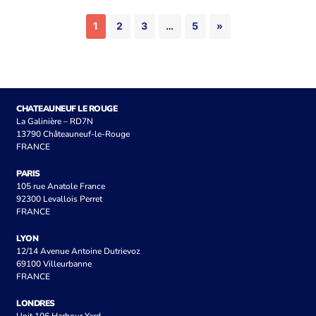
1
2
3
…
5
»
CHATEAUNEUF LE ROUGE
La Galinière – RD7N
13790 Châteauneuf-le-Rouge
FRANCE
PARIS
105 rue Anatole France
92300 Levallois Perret
FRANCE
LYON
12/14 Avenue Antoine Dutrievoz
69100 Villeurbanne
FRANCE
LONDRES
Unit 106 Harbour Yard