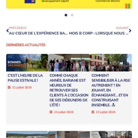
PRÉCÉDENT
SUIVANT
AU CŒUR DE L’EXPÉRIENCE BARJANE ! DÉCOUVREZ LE TÉMOIGNAGE D’ARNAUD !
MOIS B CORP : LORSQUE NOUS AGISSONS ENSEMBLE, NOUS CONSTRUISONS UN MOUVEMENT
DERNIÈRES ACTUALITÉS
C’EST L’HEURE DE LA
COMME CHAQUE
COMMENT
PAUSE ESTIVALE !
ANNÉE, BARJANE EST
SENSIBILISER À LA RSE
HEUREUX DE
AUTREMENT ? EN
31 juillet 2026
RETROUVER SES
JOUANT, EN
CLIENTS À L’OCCASION
ÉCHANGEANT… ET EN
DE SES DÉJEUNERS DE
CONSTRUISANT
L’ÉTÉ !
ENSEMBLE.
24 juillet 2026
23 juillet 2026