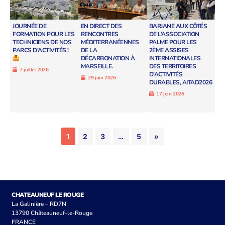
JOURNÉE DE
EN DIRECT DES
BARJANE AUX CÔTÉS
FORMATION POUR LES
RENCONTRES
DE L’ASSOCIATION
TECHNICIENS DE NOS
MÉDITERRANÉENNES
PALME POUR LES
PARCS D’ACTIVITÉS !
DE LA
2ÈME ASSISES
DÉCARBONATION À
INTERNATIONALES
MARSEILLE.
DES TERRITOIRES
7 juillet 2026
D’ACTIVITÉS
29 juin 2026
DURABLES, AITAD2026
17 juin 2026
1
2
3
…
5
»
CHATEAUNEUF LE ROUGE
La Galinière – RD7N
13790 Châteauneuf-le-Rouge
FRANCE