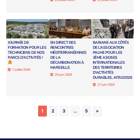
JOURNÉE DE
EN DIRECT DES
BARJANE AUX CÔTÉS
FORMATION POUR LES
RENCONTRES
DE L’ASSOCIATION
TECHNICIENS DE NOS
MÉDITERRANÉENNES
PALME POUR LES
PARCS D’ACTIVITÉS !
DE LA
2ÈME ASSISES
DÉCARBONATION À
INTERNATIONALES
MARSEILLE.
DES TERRITOIRES
7 juillet 2026
D’ACTIVITÉS
29 juin 2026
DURABLES, AITAD2026
17 juin 2026
1
2
3
…
5
»