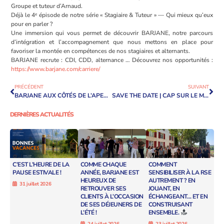
Groupe et tuteur d’Arnaud.
Déjà le 4ᵉ épisode de notre série « Stagiaire & Tuteur » — Qui mieux qu’eux
pour en parler ?
Une immersion qui vous permet de découvrir BARJANE, notre parcours
d’intégration et l’accompagnement que nous mettons en place pour
favoriser la montée en compétences de nos stagiaires et alternants.
BARJANE recrute : CDI, CDD, alternance … Découvrez nos opportunités :
https://www.barjane.com/carriere/
PRÉCÉDENT
SUIVANT
BARJANE AUX CÔTÉS DE L’APEC – ASSOCIATION POUR L’EMPLOI DES CADRES ET DE JEUNES DIPLÔMÉS
SAVE THE DATE | CAP SUR LE MIPIM DU 9 AU 13 MARS !
DERNIÈRES ACTUALITÉS
C’EST L’HEURE DE LA
COMME CHAQUE
COMMENT
PAUSE ESTIVALE !
ANNÉE, BARJANE EST
SENSIBILISER À LA RSE
HEUREUX DE
AUTREMENT ? EN
31 juillet 2026
RETROUVER SES
JOUANT, EN
CLIENTS À L’OCCASION
ÉCHANGEANT… ET EN
DE SES DÉJEUNERS DE
CONSTRUISANT
L’ÉTÉ !
ENSEMBLE.
24 juillet 2026
23 juillet 2026