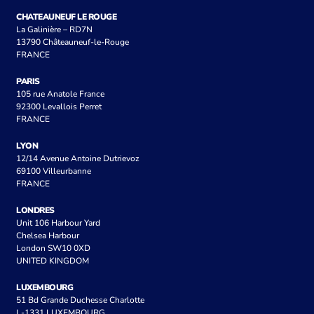
CHATEAUNEUF LE ROUGE
La Galinière – RD7N
13790 Châteauneuf-le-Rouge
FRANCE
PARIS
105 rue Anatole France
92300 Levallois Perret
FRANCE
LYON
12/14 Avenue Antoine Dutrievoz
69100 Villeurbanne
FRANCE
LONDRES
Unit 106 Harbour Yard
Chelsea Harbour
London SW10 0XD
UNITED KINGDOM
LUXEMBOURG
51 Bd Grande Duchesse Charlotte
L-1331 LUXEMBOURG