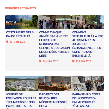
DERNIÈRES ACTUALITÉS
C’EST L’HEURE DE LA
COMME CHAQUE
COMMENT
PAUSE ESTIVALE !
ANNÉE, BARJANE EST
SENSIBILISER À LA RSE
HEUREUX DE
AUTREMENT ? EN
31 juillet 2026
RETROUVER SES
JOUANT, EN
CLIENTS À L’OCCASION
ÉCHANGEANT… ET EN
DE SES DÉJEUNERS DE
CONSTRUISANT
L’ÉTÉ !
ENSEMBLE.
24 juillet 2026
23 juillet 2026
JOURNÉE DE
EN DIRECT DES
BARJANE AUX CÔTÉS
FORMATION POUR LES
RENCONTRES
DE L’ASSOCIATION
TECHNICIENS DE NOS
MÉDITERRANÉENNES
PALME POUR LES
PARCS D’ACTIVITÉS !
DE LA
2ÈME ASSISES