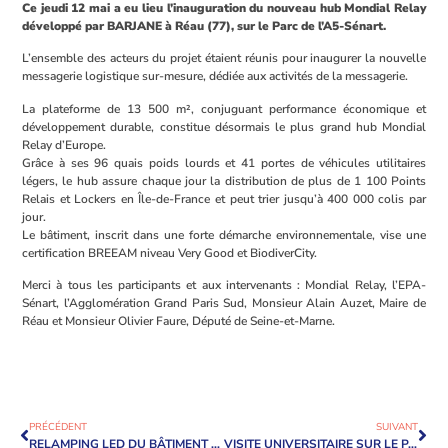
Ce jeudi 12 mai a eu lieu l’inauguration du nouveau hub Mondial Relay
développé par BARJANE à Réau (77), sur le Parc de l’A5-Sénart.
L’ensemble des acteurs du projet étaient réunis pour inaugurer la nouvelle
messagerie logistique sur-mesure, dédiée aux activités de la messagerie.
La plateforme de 13 500 m², conjuguant performance économique et
développement durable, constitue désormais le plus grand hub Mondial
Relay d’Europe.
Grâce à ses 96 quais poids lourds et 41 portes de véhicules utilitaires
légers, le hub assure chaque jour la distribution de plus de 1 100 Points
Relais et Lockers en Île-de-France et peut trier jusqu’à 400 000 colis par
jour.
Le bâtiment, inscrit dans une forte démarche environnementale, vise une
certification BREEAM niveau Very Good et BiodiverCity.
Merci à tous les participants et aux intervenants : Mondial Relay, l’EPA-
Sénart, l’Agglomération Grand Paris Sud, Monsieur Alain Auzet, Maire de
Réau et Monsieur Olivier Faure, Député de Seine-et-Marne.
PRÉCÉDENT
SUIVANT
RELAMPING LED DU BÂTIMENT POUR SAINT-GOBAIN SUR LE PARC SAINT-CHARLES À FUVEAU
VISITE UNIVERSITAIRE SUR LE PARC DES AIGUILLES À ENSUÈS-LA-REDONNE