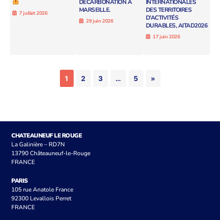
DÉCARBONATION À
INTERNATIONALES
MARSEILLE.
DES TERRITOIRES
7 juillet 2026
D’ACTIVITÉS
29 juin 2026
DURABLES, AITAD2026
17 juin 2026
1
2
3
…
5
»
CHATEAUNEUF LE ROUGE
La Galinière – RD7N
13790 Châteauneuf-le-Rouge
FRANCE
PARIS
105 rue Anatole France
92300 Levallois Perret
FRANCE