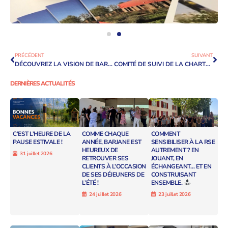
PRÉCÉDENT
SUIVANT
DÉCOUVREZ LA VISION DE BARJANE SUR LE MARCHÉ LOGISTIQUE FRANÇAIS EN 2024 !
COMITÉ DE SUIVI DE LA CHARTE D’ENGAGEMENTS TERRITORIAUX
DERNIÈRES ACTUALITÉS
C’EST L’HEURE DE LA
COMME CHAQUE
COMMENT
PAUSE ESTIVALE !
ANNÉE, BARJANE EST
SENSIBILISER À LA RSE
HEUREUX DE
AUTREMENT ? EN
31 juillet 2026
RETROUVER SES
JOUANT, EN
CLIENTS À L’OCCASION
ÉCHANGEANT… ET EN
DE SES DÉJEUNERS DE
CONSTRUISANT
L’ÉTÉ !
ENSEMBLE.
24 juillet 2026
23 juillet 2026