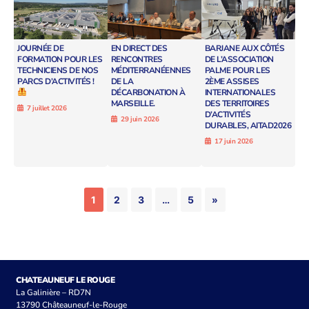
JOURNÉE DE
EN DIRECT DES
BARJANE AUX CÔTÉS
FORMATION POUR LES
RENCONTRES
DE L’ASSOCIATION
TECHNICIENS DE NOS
MÉDITERRANÉENNES
PALME POUR LES
PARCS D’ACTIVITÉS !
DE LA
2ÈME ASSISES
DÉCARBONATION À
INTERNATIONALES
MARSEILLE.
DES TERRITOIRES
7 juillet 2026
D’ACTIVITÉS
29 juin 2026
DURABLES, AITAD2026
17 juin 2026
1
2
3
…
5
»
CHATEAUNEUF LE ROUGE
La Galinière – RD7N
13790 Châteauneuf-le-Rouge