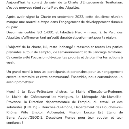
Aujourd’hui, le comité de suivi de la Charte d’Engagements Territoriaux
s’est de nouveau réuni sur le Parc des Aiguilles.
Après avoir signé la Charte en septembre 2022, cette deuxième réunion
marque une nouvelle étape dans l’engagement de développement durable
du parc.
Désormais certifié ISO 14001 et labellisé Parc + niveau 2, le Parc des
Aiguilles s’affirme en tant qu’outil durable et performant pour la région.
L’objectif de la charte, lui, reste inchangé : rassembler toutes les parties
prenantes autour de l’emploi, de l’environnement et de l’ancrage territorial.
Ce comité a été l’occasion d’évaluer les progrès et de planifier les actions à
venir.
Un grand merci à tous les participants et partenaires pour leur engagement
envers le territoire et cette communauté. Ensemble, nous construisons un
avenir prometteur.
Merci à la Sous-Préfecture d’Istres, la Mairie d’Ensuès-la-Redonne,
la Mairie de Châteauneuf-les-Martigues, la Métropole Aix-Marseille-
Provence, la Direction départementale de l’emploi, du travail et des
solidarités (DDETS) – Bouches-du-Rhône, Département des Bouches-du-
Rhône, Pôle Emploi, Act’emploi, Mission Locale Est Etang de
Berre, Action/GEODIS, Decathlon France pour leur soutien et leur
confiance !