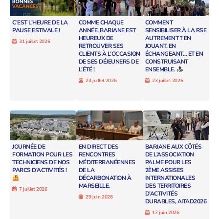
C’EST L’HEURE DE LA
COMME CHAQUE
COMMENT
PAUSE ESTIVALE !
ANNÉE, BARJANE EST
SENSIBILISER À LA RSE
HEUREUX DE
AUTREMENT ? EN
31 juillet 2026
RETROUVER SES
JOUANT, EN
CLIENTS À L’OCCASION
ÉCHANGEANT… ET EN
DE SES DÉJEUNERS DE
CONSTRUISANT
L’ÉTÉ !
ENSEMBLE.
24 juillet 2026
23 juillet 2026
JOURNÉE DE
EN DIRECT DES
BARJANE AUX CÔTÉS
FORMATION POUR LES
RENCONTRES
DE L’ASSOCIATION
TECHNICIENS DE NOS
MÉDITERRANÉENNES
PALME POUR LES
PARCS D’ACTIVITÉS !
DE LA
2ÈME ASSISES
DÉCARBONATION À
INTERNATIONALES
MARSEILLE.
DES TERRITOIRES
7 juillet 2026
D’ACTIVITÉS
29 juin 2026
DURABLES, AITAD2026
17 juin 2026