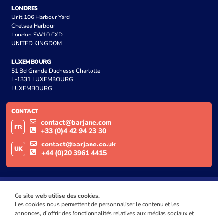
LONDRES
Unit 106 Harbour Yard
Chelsea Harbour
London SW10 0XD
UNITED KINGDOM
LUXEMBOURG
51 Bd Grande Duchesse Charlotte
L-1331 LUXEMBOURG
LUXEMBOURG
CONTACT
contact@barjane.com
FR
+33 (0)4 42 94 23 30
contact@barjane.co.uk
UK
+44 (0)20 3961 4415
Ce site web utilise des cookies.
Les cookies nous permettent de personnaliser le contenu et les
annonces, d’offrir des fonctionnalités relatives aux médias sociaux et