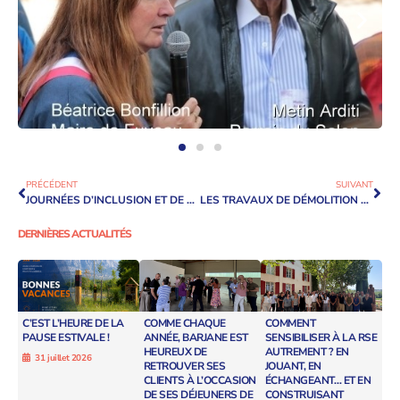
PRÉCÉDENT
SUIVANT
JOURNÉES D’INCLUSION ET DE SENSIBILISATION AU SPORT ADAPTÉ ET SPORT HANDICAP
LES TRAVAUX DE DÉMOLITION AVANCENT SUR LE SITE RUGBY CENTRAL PARK ESTATE AU ROYAUME-UNI
DERNIÈRES ACTUALITÉS
C’EST L’HEURE DE LA
COMME CHAQUE
COMMENT
PAUSE ESTIVALE !
ANNÉE, BARJANE EST
SENSIBILISER À LA RSE
HEUREUX DE
AUTREMENT ? EN
31 juillet 2026
RETROUVER SES
JOUANT, EN
CLIENTS À L’OCCASION
ÉCHANGEANT… ET EN
DE SES DÉJEUNERS DE
CONSTRUISANT