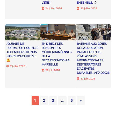
L’ÉTÉ !
ENSEMBLE.
24 juillet 2026
23 juillet 2026
JOURNÉE DE
EN DIRECT DES
BARJANE AUX CÔTÉS
FORMATION POUR LES
RENCONTRES
DE L’ASSOCIATION
TECHNICIENS DE NOS
MÉDITERRANÉENNES
PALME POUR LES
PARCS D’ACTIVITÉS !
DE LA
2ÈME ASSISES
DÉCARBONATION À
INTERNATIONALES
MARSEILLE.
DES TERRITOIRES
7 juillet 2026
D’ACTIVITÉS
29 juin 2026
DURABLES, AITAD2026
17 juin 2026
1
2
3
…
5
»