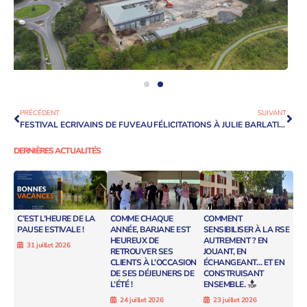
PRÉCÉDENT
SUIVANT
FESTIVAL ECRIVAINS DE FUVEAU
FÉLICITATIONS À JULIE BARLATIER PRIEURET POUR SA SÉLECTION AUX TROPHÉES DES FEMMES DE L’INDUSTRIE 2024
DERNIÈRES ACTUALITÉS
C’EST L’HEURE DE LA
COMME CHAQUE
COMMENT
PAUSE ESTIVALE !
ANNÉE, BARJANE EST
SENSIBILISER À LA RSE
HEUREUX DE
AUTREMENT ? EN
31 juillet 2026
RETROUVER SES
JOUANT, EN
CLIENTS À L’OCCASION
ÉCHANGEANT… ET EN
DE SES DÉJEUNERS DE
CONSTRUISANT
L’ÉTÉ !
ENSEMBLE.
24 juillet 2026
23 juillet 2026