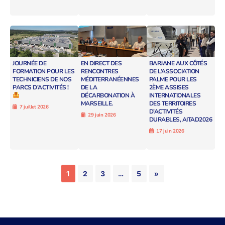
JOURNÉE DE
EN DIRECT DES
BARJANE AUX CÔTÉS
FORMATION POUR LES
RENCONTRES
DE L’ASSOCIATION
TECHNICIENS DE NOS
MÉDITERRANÉENNES
PALME POUR LES
PARCS D’ACTIVITÉS !
DE LA
2ÈME ASSISES
DÉCARBONATION À
INTERNATIONALES
MARSEILLE.
DES TERRITOIRES
7 juillet 2026
D’ACTIVITÉS
29 juin 2026
DURABLES, AITAD2026
17 juin 2026
1
2
3
…
5
»