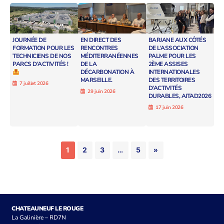
JOURNÉE DE
EN DIRECT DES
BARJANE AUX CÔTÉS
FORMATION POUR LES
RENCONTRES
DE L’ASSOCIATION
TECHNICIENS DE NOS
MÉDITERRANÉENNES
PALME POUR LES
PARCS D’ACTIVITÉS !
DE LA
2ÈME ASSISES
DÉCARBONATION À
INTERNATIONALES
MARSEILLE.
DES TERRITOIRES
7 juillet 2026
D’ACTIVITÉS
29 juin 2026
DURABLES, AITAD2026
17 juin 2026
1
2
3
…
5
»
CHATEAUNEUF LE ROUGE
La Galinière – RD7N