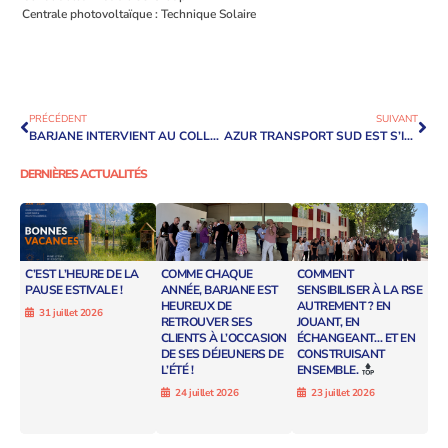
Centrale photovoltaïque : Technique Solaire
PRÉCÉDENT
SUIVANT
BARJANE INTERVIENT AU COLLOQUE ÉNERGIE ORGANISÉ SUR LE TERRITOIRE DE ROISSY
AZUR TRANSPORT SUD EST S’INSTALLE SUR LE PARC DES BRÉGUIÈRES
DERNIÈRES ACTUALITÉS
C’EST L’HEURE DE LA
COMME CHAQUE
COMMENT
PAUSE ESTIVALE !
ANNÉE, BARJANE EST
SENSIBILISER À LA RSE
HEUREUX DE
AUTREMENT ? EN
31 juillet 2026
RETROUVER SES
JOUANT, EN
CLIENTS À L’OCCASION
ÉCHANGEANT… ET EN
DE SES DÉJEUNERS DE
CONSTRUISANT
L’ÉTÉ !
ENSEMBLE.
24 juillet 2026
23 juillet 2026