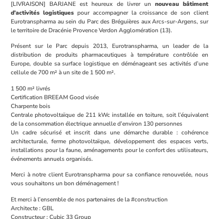
[LIVRAISON] BARJANE est heureux de livrer un
nouveau bâtiment
d’activités logistiques
pour accompagner la croissance de son client
Eurotranspharma au sein du Parc des Bréguières aux Arcs-sur-Argens, sur
le territoire de Dracénie Provence Verdon Agglomération (13).
Présent sur le Parc depuis 2013, Eurotranspharma, un leader de la
distribution de produits pharmaceutiques à température contrôlée en
Europe, double sa surface logistique en déménageant ses activités d’une
cellule de 700 m² à un site de 1 500 m².
1 500 m² livrés
Certification BREEAM Good visée
Charpente bois
Centrale photovoltaïque de 211 kWc installée en toiture, soit l’équivalent
de la consommation électrique annuelle d’environ 130 personnes
Un cadre sécurisé et inscrit dans une démarche durable : cohérence
architecturale, ferme photovoltaïque, développement des espaces verts,
installations pour la faune, aménagements pour le confort des utilisateurs,
événements annuels organisés.
Merci à notre client Eurotranspharma pour sa confiance renouvelée, nous
vous souhaitons un bon déménagement !
Et merci à l’ensemble de nos partenaires de la #construction
Architecte : GBL
Constructeur : Cubic 33 Group