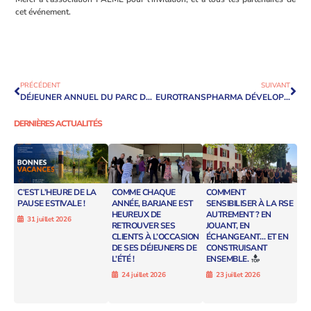
cet événement.
PRÉCÉDENT
SUIVANT
DÉJEUNER ANNUEL DU PARC DES BRÉGUIÈRES
EUROTRANSPHARMA DÉVELOPPE SON ACTIVITÉ SUR LE PARC DES BRÉGUIÈRES
DERNIÈRES ACTUALITÉS
C’EST L’HEURE DE LA
COMME CHAQUE
COMMENT
PAUSE ESTIVALE !
ANNÉE, BARJANE EST
SENSIBILISER À LA RSE
HEUREUX DE
AUTREMENT ? EN
31 juillet 2026
RETROUVER SES
JOUANT, EN
CLIENTS À L’OCCASION
ÉCHANGEANT… ET EN
DE SES DÉJEUNERS DE
CONSTRUISANT
L’ÉTÉ !
ENSEMBLE.
24 juillet 2026
23 juillet 2026