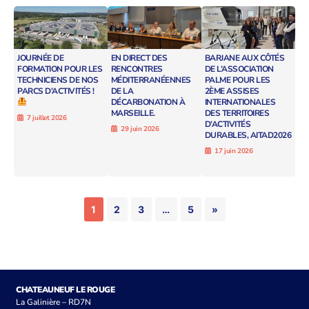
JOURNÉE DE
EN DIRECT DES
BARJANE AUX CÔTÉS
FORMATION POUR LES
RENCONTRES
DE L’ASSOCIATION
TECHNICIENS DE NOS
MÉDITERRANÉENNES
PALME POUR LES
PARCS D’ACTIVITÉS !
DE LA
2ÈME ASSISES
DÉCARBONATION À
INTERNATIONALES
MARSEILLE.
DES TERRITOIRES
7 juillet 2026
D’ACTIVITÉS
29 juin 2026
DURABLES, AITAD2026
17 juin 2026
1
2
3
…
5
»
CHATEAUNEUF LE ROUGE
La Galinière – RD7N