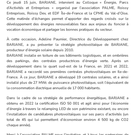
Ce jeudi 15 juin, BARJANE, intervient au Colloque « Énergie, Parcs
d’Activités et Entreprises » organisé par l’association PALME, Roissy
Entreprises, Roissy Dev, et EDF Île-de-France et la CPME du Val-d’Oise.
Cette matinée d’échanges permet d’apporter des regards croisés sur le
développement des énergies renouvelables face aux enjeux du foncier à
vocation économique et partager les bonnes pratiques du secteur.
À cette occasion, Adeline Paumier, Directrice du Développement chez
BARJANE, a pu présenter la stratégie photovoltaïque de BARJANE,
producteur d’énergie solaire depuis 2010.
BARJANE installe en toiture de ses bâtiments logistiques, et en ombrières
des parkings, des centrales productrices d’énergie verte. Après un
développement dans le quart sud-est de la France, en 2021 et 2022,
BARJANE a raccordé ses premières centrales photovoltaïques en Ile-de-
France. À ce jour, BARJANE a développé 19 centrales solaires, et a ainsi
installé plus de 27 MWc de puissance photovoltaïque, soit l’équivalent de
la consommation électrique annuelle de 17 000 habitants.
Dans le cadre de sa stratégie de performance énergétique, BARJANE a
obtenu en 2022 la certification ISO 50 001 et agit ainsi pour l’économie
d’énergie à travers le relamping LED de son patrimoine existant, ou encore
l’installation de candélabres photovoltaïques sur ses parcs d’activités (un
total de 45 qui lui permettent d’économiser environ 4 500 kg de CO2
chaque année).
Merci à l’association PALME pour l’invitation, et à tous les partenaires de