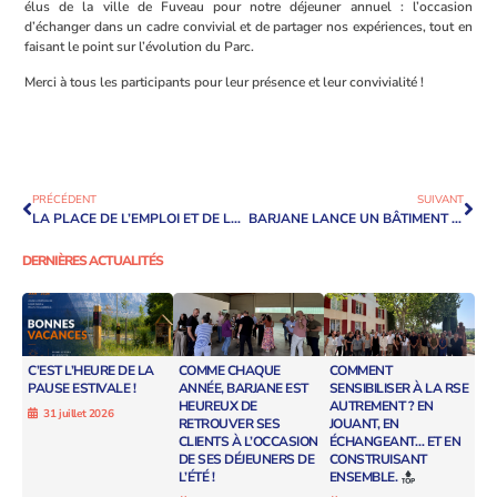
élus de la ville de Fuveau pour notre déjeuner annuel : l’occasion
d’échanger dans un cadre convivial et de partager nos expériences, tout en
faisant le point sur l’évolution du Parc.
Merci à tous les participants pour leur présence et leur convivialité !
PRÉCÉDENT
SUIVANT
LA PLACE DE L’EMPLOI ET DE LA FORMATION SUR LE PARC DES BRÉGUIÈRES
BARJANE LANCE UN BÂTIMENT LOGISTRIEL DERNIÈRE GÉNÉRATION POUR SON PARTENAIRE THALÈS À CHOLET
DERNIÈRES ACTUALITÉS
C’EST L’HEURE DE LA
COMME CHAQUE
COMMENT
PAUSE ESTIVALE !
ANNÉE, BARJANE EST
SENSIBILISER À LA RSE
HEUREUX DE
AUTREMENT ? EN
31 juillet 2026
RETROUVER SES
JOUANT, EN
CLIENTS À L’OCCASION
ÉCHANGEANT… ET EN
DE SES DÉJEUNERS DE
CONSTRUISANT
L’ÉTÉ !
ENSEMBLE.