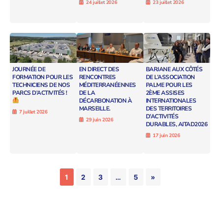
24 juillet 2026
23 juillet 2026
JOURNÉE DE
EN DIRECT DES
BARJANE AUX CÔTÉS
FORMATION POUR LES
RENCONTRES
DE L’ASSOCIATION
TECHNICIENS DE NOS
MÉDITERRANÉENNES
PALME POUR LES
PARCS D’ACTIVITÉS !
DE LA
2ÈME ASSISES
DÉCARBONATION À
INTERNATIONALES
MARSEILLE.
DES TERRITOIRES
7 juillet 2026
D’ACTIVITÉS
29 juin 2026
DURABLES, AITAD2026
17 juin 2026
1
2
3
…
5
»