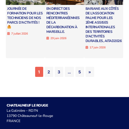
JOURNÉE DE
EN DIRECT DES
BARJANE AUX CÔTÉS
FORMATION POUR LES
RENCONTRES
DE L’ASSOCIATION
TECHNICIENS DE NOS
MÉDITERRANÉENNES
PALME POUR LES
PARCS D’ACTIVITÉS !
DE LA
2ÈME ASSISES
DÉCARBONATION À
INTERNATIONALES
MARSEILLE.
DES TERRITOIRES
7 juillet 2026
D’ACTIVITÉS
29 juin 2026
DURABLES, AITAD2026
17 juin 2026
1
2
3
…
5
»
CHATEAUNEUF LE ROUGE
La Galinière – RD7N
13790 Châteauneuf-le-Rouge
FRANCE