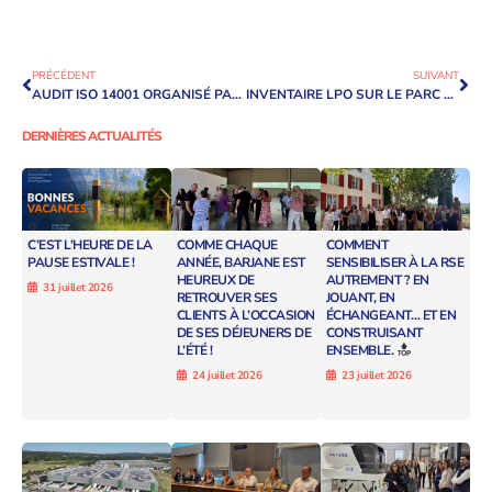
PRÉCÉDENT
SUIVANT
AUDIT ISO 14001 ORGANISÉ PAR PALME POUR BARJANE
INVENTAIRE LPO SUR LE PARC DES BRÉGUIÈRES
DERNIÈRES ACTUALITÉS
C’EST L’HEURE DE LA
COMME CHAQUE
COMMENT
PAUSE ESTIVALE !
ANNÉE, BARJANE EST
SENSIBILISER À LA RSE
HEUREUX DE
AUTREMENT ? EN
31 juillet 2026
RETROUVER SES
JOUANT, EN
CLIENTS À L’OCCASION
ÉCHANGEANT… ET EN
DE SES DÉJEUNERS DE
CONSTRUISANT
L’ÉTÉ !
ENSEMBLE.
24 juillet 2026
23 juillet 2026