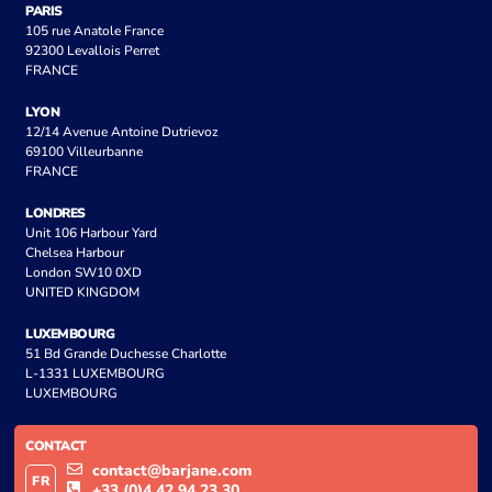
PARIS
105 rue Anatole France
92300 Levallois Perret
FRANCE
LYON
12/14 Avenue Antoine Dutrievoz
69100 Villeurbanne
FRANCE
LONDRES
Unit 106 Harbour Yard
Chelsea Harbour
London SW10 0XD
UNITED KINGDOM
LUXEMBOURG
51 Bd Grande Duchesse Charlotte
L-1331 LUXEMBOURG
LUXEMBOURG
CONTACT
contact@barjane.com
FR
+33 (0)4 42 94 23 30