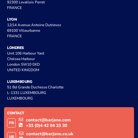
92300 Levallois Perret
FRANCE
LYON
12/14 Avenue Antoine Dutrievoz
69100 Villeurbanne
FRANCE
LONDRES
Unit 106 Harbour Yard
Chelsea Harbour
London SW10 0XD
UNITED KINGDOM
LUXEMBOURG
51 Bd Grande Duchesse Charlotte
L-1331 LUXEMBOURG
LUXEMBOURG
CONTACT
contact@barjane.com
FR
+33 (0)4 42 94 23 30
contact@barjane.co.uk
UK