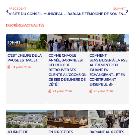
PRÉCÉDENT
SUIVANT
VISITE DU CONSEIL MUNICIPAL D’ENSUÈS-LA-REDONNE SUR LE PARC DES BRÉGUIÈRES
BARJANE TÉMOIGNE DE SON ENGAGEMENT EN FAVEUR DE LA BIODIVERSITÉ LORS DE LA CONVENTION LUCIE 2021
DERNIÈRES ACTUALITÉS
C’EST L’HEURE DE LA
COMME CHAQUE
COMMENT
PAUSE ESTIVALE !
ANNÉE, BARJANE EST
SENSIBILISER À LA RSE
HEUREUX DE
AUTREMENT ? EN
31 juillet 2026
RETROUVER SES
JOUANT, EN
CLIENTS À L’OCCASION
ÉCHANGEANT… ET EN
DE SES DÉJEUNERS DE
CONSTRUISANT
L’ÉTÉ !
ENSEMBLE.
24 juillet 2026
23 juillet 2026
JOURNÉE DE
EN DIRECT DES
BARJANE AUX CÔTÉS