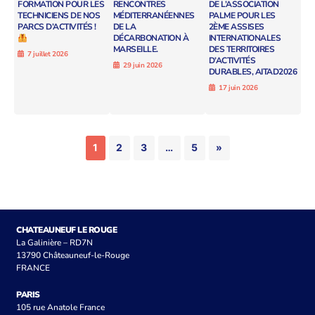
FORMATION POUR LES
RENCONTRES
DE L’ASSOCIATION
TECHNICIENS DE NOS
MÉDITERRANÉENNES
PALME POUR LES
PARCS D’ACTIVITÉS !
DE LA
2ÈME ASSISES
DÉCARBONATION À
INTERNATIONALES
MARSEILLE.
DES TERRITOIRES
7 juillet 2026
D’ACTIVITÉS
29 juin 2026
DURABLES, AITAD2026
17 juin 2026
1
2
3
…
5
»
CHATEAUNEUF LE ROUGE
La Galinière – RD7N
13790 Châteauneuf-le-Rouge
FRANCE
PARIS
105 rue Anatole France