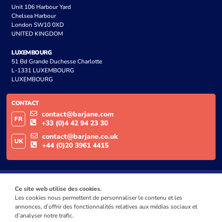
Unit 106 Harbour Yard
Chelsea Harbour
London SW10 0XD
UNITED KINGDOM
LUXEMBOURG
51 Bd Grande Duchesse Charlotte
L-1331 LUXEMBOURG
LUXEMBOURG
CONTACT
contact@barjane.com
FR
+33 (0)4 42 94 23 30
contact@barjane.co.uk
UK
+44 (0)20 3961 4415
Ce site web utilise des cookies.
Les cookies nous permettent de personnaliser le contenu et les
annonces, d’offrir des fonctionnalités relatives aux médias sociaux et
d’analyser notre trafic.