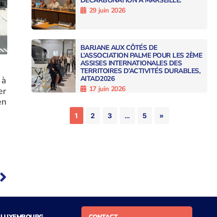
DÉCARBONATION À MARSEILLE.
29 juin 2026
BARJANE AUX CÔTÉS DE
L’ASSOCIATION PALME POUR LES 2ÈME
ASSISES INTERNATIONALES DES
TERRITOIRES D’ACTIVITÉS DURABLES,
AITAD2026
 à
17 juin 2026
er
en
1
2
3
…
5
»