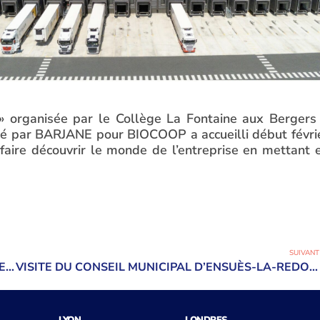
» organisée par le Collège La Fontaine aux Bergers
oppé par BARJANE pour BIOCOOP a accueilli début févri
 faire découvrir le monde de l’entreprise en mettant 
SUIVANT
RETOUR SUR LA CONFÉRENCE SITL BARJANEXCBRE : L’ARC ATLANTIQUE, LE NOUVEL EL DORADO LOGISTIQUE
VISITE DU CONSEIL MUNICIPAL D’ENSUÈS-LA-REDONNE SUR LE SITE GEODIS – DC ACTION SUR LE PARC DES AIGUILLES