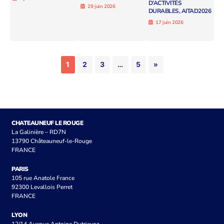
D’ACTIVITÉS
29 juin 2026
DURABLES, AITAD2026
17 juin 2026
1
2
3
…
5
»
CHATEAUNEUF LE ROUGE
La Galinière – RD7N
13790 Châteauneuf-le-Rouge
FRANCE
PARIS
105 rue Anatole France
92300 Levallois Perret
FRANCE
LYON
12/14 Avenue Antoine Dutrievoz