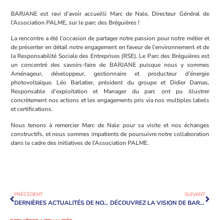
BARJANE est ravi d’avoir accueilli Marc de Nale, Directeur Général de
l’Association PALME, sur le parc des Bréguières !
La rencontre a été l’occasion de partager notre passion pour notre métier et
de présenter en détail notre engagement en faveur de l’environnement et de
la Responsabilité Sociale des Entreprises (RSE). Le Parc des Bréguières est
un concentré des savoirs-faire de BARJANE puisque nous y sommes
Aménageur, développeur, gestionnaire et producteur d’énergie
photovoltaïque. Léo Barlatier, président du groupe et Didier Damas,
Responsable d’exploitation et Manager du parc ont pu illustrer
concrètement nos actions et les engagements pris via nos multiples labels
et certifications.
Nous tenons à remercier Marc de Nale pour sa visite et nos échanges
constructifs, et nous sommes impatients de poursuivre notre collaboration
dans le cadre des initiatives de l’Association PALME.
PRÉCÉDENT
SUIVANT
DERNIÈRES ACTUALITÉS DE NOTRE CHANTIER DE CHOLET
DÉCOUVREZ LA VISION DE BARJANE SUR LE MARCHÉ LOGISTIQUE FRANÇAIS EN 2024 !