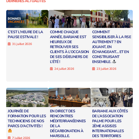
DERNIÈRES ACTUALITÉS
C’EST L’HEURE DE LA
COMME CHAQUE
COMMENT
PAUSE ESTIVALE !
ANNÉE, BARJANE EST
SENSIBILISER À LA RSE
HEUREUX DE
AUTREMENT ? EN
31 juillet 2026
RETROUVER SES
JOUANT, EN
CLIENTS À L’OCCASION
ÉCHANGEANT… ET EN
DE SES DÉJEUNERS DE
CONSTRUISANT
L’ÉTÉ !
ENSEMBLE.
24 juillet 2026
23 juillet 2026
JOURNÉE DE
EN DIRECT DES
BARJANE AUX CÔTÉS
FORMATION POUR LES
RENCONTRES
DE L’ASSOCIATION
TECHNICIENS DE NOS
MÉDITERRANÉENNES
PALME POUR LES
PARCS D’ACTIVITÉS !
DE LA
2ÈME ASSISES
DÉCARBONATION À
INTERNATIONALES
MARSEILLE.
DES TERRITOIRES
7 juillet 2026