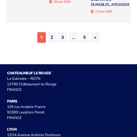
29 juin 2026
DURABLES, AITAD2026
17 juin 2026
1
2
3
…
5
»
CHATEAUNEUF LE ROUGE
La Galinière – RD7N
13790 Châteauneuf-le-Rouge
FRANCE
PARIS
105 rue Anatole France
92300 Levallois Perret
FRANCE
LYON
12/14 Avenue Antoine Dutrievoz