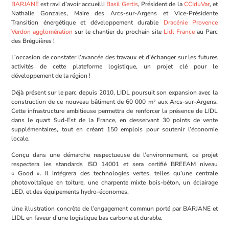
BARJANE
est ravi d’avoir accueilli
Basil Gertis
, Président de la
CCIduVar
, et
Nathalie Gonzales, Maire des Arcs-sur-Argens et Vice-Présidente
Transition énergétique et développement durable
Dracénie Provence
Verdon agglomération
sur le chantier du prochain site
Lidl France
au Parc
des Bréguières !
L’occasion de constater l’avancée des travaux et d’échanger sur les futures
activités de cette plateforme logistique, un projet clé pour le
développement de la région !
Déjà présent sur le parc depuis 2010, LIDL poursuit son expansion avec la
construction de ce nouveau bâtiment de 60 000 m² aux Arcs-sur-Argens.
Cette infrastructure ambitieuse permettra de renforcer la présence de LIDL
dans le quart Sud-Est de la France, en desservant 30 points de vente
supplémentaires, tout en créant 150 emplois pour soutenir l’économie
locale.
Conçu dans une démarche respectueuse de l’environnement, ce projet
respectera les standards ISO 14001 et sera certifié BREEAM niveau
« Good ». Il intégrera des technologies vertes, telles qu’une centrale
photovoltaïque en toiture, une charpente mixte bois-béton, un éclairage
LED, et des équipements hydro-économes.
Une illustration concrète de l’engagement commun porté par BARJANE et
LIDL en faveur d’une logistique bas carbone et durable.