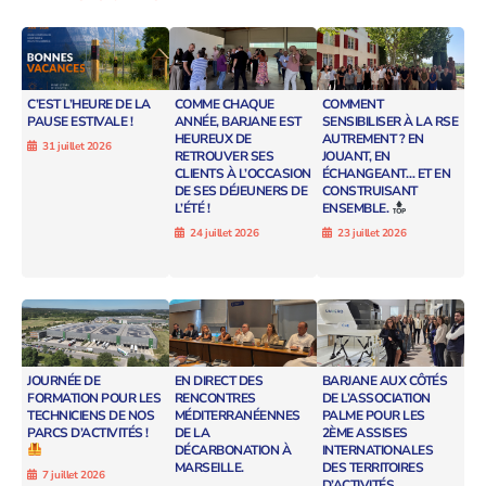
C’EST L’HEURE DE LA
COMME CHAQUE
COMMENT
PAUSE ESTIVALE !
ANNÉE, BARJANE EST
SENSIBILISER À LA RSE
HEUREUX DE
AUTREMENT ? EN
31 juillet 2026
RETROUVER SES
JOUANT, EN
CLIENTS À L’OCCASION
ÉCHANGEANT… ET EN
DE SES DÉJEUNERS DE
CONSTRUISANT
L’ÉTÉ !
ENSEMBLE.
24 juillet 2026
23 juillet 2026
JOURNÉE DE
EN DIRECT DES
BARJANE AUX CÔTÉS
FORMATION POUR LES
RENCONTRES
DE L’ASSOCIATION
TECHNICIENS DE NOS
MÉDITERRANÉENNES
PALME POUR LES
PARCS D’ACTIVITÉS !
DE LA
2ÈME ASSISES
DÉCARBONATION À
INTERNATIONALES
MARSEILLE.
DES TERRITOIRES
7 juillet 2026
D’ACTIVITÉS