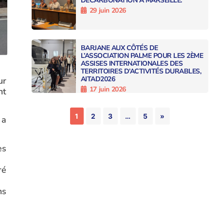
DÉCARBONATION À MARSEILLE.
29 juin 2026
BARJANE AUX CÔTÉS DE
L’ASSOCIATION PALME POUR LES 2ÈME
ASSISES INTERNATIONALES DES
TERRITOIRES D’ACTIVITÉS DURABLES,
AITAD2026
ur
17 juin 2026
nt
1
2
3
…
5
»
 a
es
ré
ns