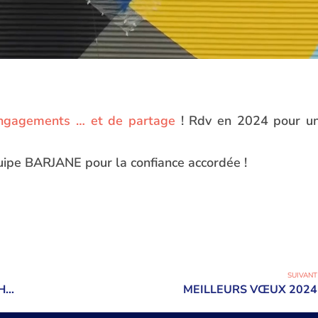
’engagements … et de partage
! Rdv en 2024 pour u
équipe BARJANE pour la confiance accordée !
SUIVANT
BARJANE ETAIT PRESENT LORS DES 10 ANS DU RRH PACA CORSE AU CIRCUIT PAUL RICARD
MEILLEURS VŒUX 2024