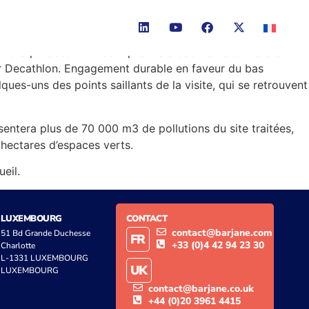
le Parc des Aiguilles, parc d’activités économiques ancré
rand a pu découvrir les 2 premiers bâtiments du Parc et
ur Decathlon. Engagement durable en faveur du bas
ues-uns des points saillants de la visite, qui se retrouvent
ésentera plus de 70 000 m3 de pollutions du site traitées,
hectares d’espaces verts.
eil.
LUXEMBOURG
CONTACT
contact@barjane.com
51 Bd Grande Duchesse
FR
+33 (0)4 42 94 23 30
Charlotte
L-1331 LUXEMBOURG
UK
LUXEMBOURG
contact@barjane.co.uk
+44 (0)20 3961 4415