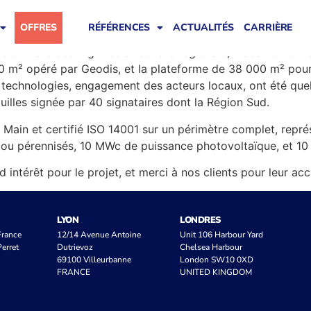
ctrice Générale Adjointe à l’économie à la Région Sud, sur 
es de Marseille.
OFFRES
RÉFÉRENCES
ACTUALITÉS
CARRIÈRE
s du Parc des Aiguilles à l’échelle régionale, Madame Bert
00 m² opéré par Geodis, et la plateforme de 38 000 m² po
s technologies, engagement des acteurs locaux, ont été quelq
illes signée par 40 signataires dont la Région Sud.
 en Main et certifié ISO 14001 sur un périmètre complet, repr
ou pérennisés, 10 MWc de puissance photovoltaïque, et 10 
ntérêt pour le projet, et merci à nos clients pour leur accu
LYON
LONDRES
 France
12/14 Avenue Antoine
Unit 106 Harbour Yard
erret
Dutrievoz
Chelsea Harbour
69100 Villeurbanne
London SW10 0XD
FRANCE
UNITED KINGDOM