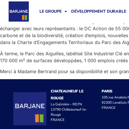
BARJANE était ravi de recevoir Marie-Esnault Bertrand, Dire
dans une démarche durable, à Ensuès-la-Redonne, aux port
LE GROUPE
DÉVELOPPEMENT DURABLE
Lors de cette visite orientée autour des enjeux économique
échanger avec leurs représentants : le DC Action de 55 0
carbone et de la biodiversité, création d’emplois, nouvelle
dans la Charte d’Engagements Territoriaux du Parc des Aigu
À terme, le Parc des Aiguilles, labélisé Site Industriel Clé
170 000 m² de surfaces développées, 1 000 emplois créés 
Merci à Madame Bertrand pour sa disponibilité et son grand i
CHATEAUNEUF LE
PARIS
105 rue Anatole
ROUGE
92300 Levallois P
La Galinière – RD7N
FRANCE
13790 Châteauneuf-le-
Rouge
FRANCE