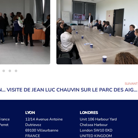
SUIVANT
ATELIER DU RRH PACA & CORSE : RECRUTEMENT INCLUSIF
VISITE DE JEAN LUC CHAUVIN SUR LE PARC DES AIGUILLES
LYON
LONDRES
 France
12/14 Avenue Antoine
Unit 106 Harbour Yard
erret
Dutrievoz
Chelsea Harbour
69100 Villeurbanne
London SW10 0XD
FRANCE
UNITED KINGDOM