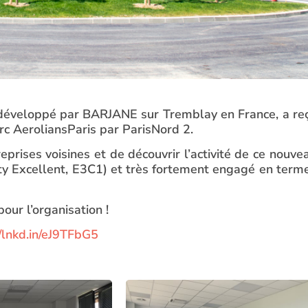
y, développé par BARJANE sur Tremblay en France, a re
rc AeroliansParis par ParisNord 2.
prises voisines et de découvrir l’activité de ce nouve
city Excellent, E3C1) et très fortement engagé en term
ur l’organisation !
//lnkd.in/eJ9TFbG5