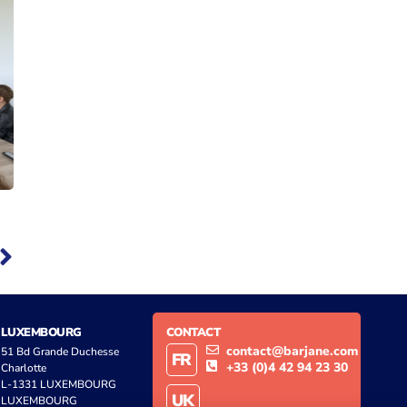
LUXEMBOURG
CONTACT
contact@barjane.com
51 Bd Grande Duchesse
FR
+33 (0)4 42 94 23 30
Charlotte
L-1331 LUXEMBOURG
UK
LUXEMBOURG