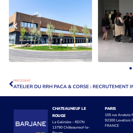
PRÉCÉDENT
CHATEAUNEUF LE
PARIS
105 rue Anatole
ROUGE
92300 Levallois P
La Galinière – RD7N
FRANCE
13790 Châteauneuf-le-
Rouge