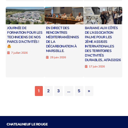
JOURNÉE DE
EN DIRECT DES
BARJANE AUX CÔTÉS
FORMATION POUR LES
RENCONTRES
DE L’ASSOCIATION
TECHNICIENS DE NOS
MÉDITERRANÉENNES
PALME POUR LES
PARCS D’ACTIVITÉS !
DE LA
2ÈME ASSISES
DÉCARBONATION À
INTERNATIONALES
MARSEILLE.
DES TERRITOIRES
7 juillet 2026
D’ACTIVITÉS
29 juin 2026
DURABLES, AITAD2026
17 juin 2026
1
2
3
…
5
»
CHATEAUNEUF LE ROUGE