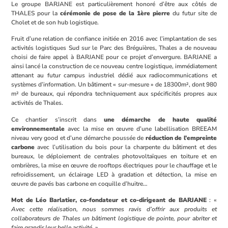
Le groupe BARJANE est particulièrement honoré d’être aux côtés de
THALES pour la
cérémonie de pose de la 1ère pierre
du futur site de
Cholet et de son hub logistique.
Fruit d’une relation de confiance initiée en 2016 avec l’implantation de ses
activités logistiques Sud sur le Parc des Bréguières, Thales a de nouveau
choisi de faire appel à BARJANE pour ce projet d’envergure. BARJANE a
ainsi lancé la construction de ce nouveau centre logistique, immédiatement
attenant au futur campus industriel dédié aux radiocommunications et
systèmes d’information. Un bâtiment « sur-mesure » de 18300m², dont 980
m² de bureaux, qui répondra techniquement aux spécificités propres aux
activités de Thales.
Ce chantier s’inscrit dans
une démarche de haute qualité
environnementale
avec la mise en œuvre d’une labellisation BREEAM
niveau very good et d’une démarche poussée de
réduction de l’empreinte
carbone
avec l’utilisation du bois pour la charpente du bâtiment et des
bureaux, le déploiement de centrales photovoltaïques en toiture et en
ombrières, la mise en œuvre de rooftops électriques pour le chauffage et le
refroidissement, un éclairage LED à gradation et détection, la mise en
œuvre de pavés bas carbone en coquille d’huitre…
Mot de Léo Barlatier, co-fondateur et co-dirigeant de BARJANE
: «
Avec cette réalisation, nous sommes ravis d’offrir aux produits et
collaborateurs de Thales un bâtiment logistique de pointe, pour abriter et
faire grandir leur belle activité.
»