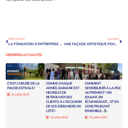
PRÉCÉDENT
SUIVANT
LA FONDATION D’ENTREPRISE BARJANE X NICOLAS SAVANT-AIRA : EN ROUTE VERS LES JEUX PARALYMPIQUES DE PARIS 2024
UNE FAÇADE ARTISTIQUE POUR LE PÔLE LOGISTIQUE BARJANE AEROLIANS PARIS : FAIRE ENTRER L’ART AU CŒUR DE LA LOGISTIQUE INDUSTRIELLE
DERNIÈRES ACTUALITÉS
C’EST L’HEURE DE LA
COMME CHAQUE
COMMENT
PAUSE ESTIVALE !
ANNÉE, BARJANE EST
SENSIBILISER À LA RSE
HEUREUX DE
AUTREMENT ? EN
31 juillet 2026
RETROUVER SES
JOUANT, EN
CLIENTS À L’OCCASION
ÉCHANGEANT… ET EN
DE SES DÉJEUNERS DE
CONSTRUISANT
L’ÉTÉ !
ENSEMBLE.
24 juillet 2026
23 juillet 2026