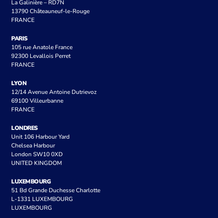
La Galinière – RD7N
13790 Châteauneuf-le-Rouge
FRANCE
PARIS
105 rue Anatole France
92300 Levallois Perret
FRANCE
LYON
12/14 Avenue Antoine Dutrievoz
69100 Villeurbanne
FRANCE
LONDRES
Unit 106 Harbour Yard
Chelsea Harbour
London SW10 0XD
UNITED KINGDOM
LUXEMBOURG
51 Bd Grande Duchesse Charlotte
L-1331 LUXEMBOURG
LUXEMBOURG