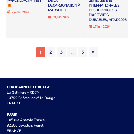
PARCS D’ACTIVITÉS !
DE LA
2ÈME ASSISES
DÉCARBONATION À
INTERNATIONALES
MARSEILLE.
DES TERRITOIRES
7 juillet 2026
D’ACTIVITÉS
29 juin 2026
DURABLES, AITAD2026
17 juin 2026
1
2
3
…
5
»
CHATEAUNEUF LE ROUGE
La Galinière – RD7N
13790 Châteauneuf-le-Rouge
FRANCE
PARIS
105 rue Anatole France
92300 Levallois Perret
FRANCE