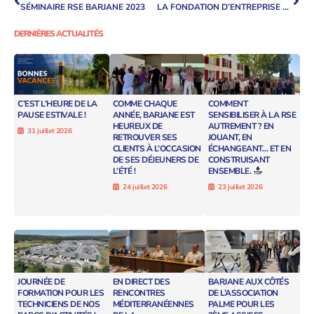
SÉMINAIRE RSE BARJANE 2023
LA FONDATION D’ENTREPRISE BARJANE X NICOLAS SAVANT-AIRA : EN ROUTE VERS LES JEUX PARALYMPIQUES DE PARIS 2024
DERNIÈRES ACTUALITÉS
C’EST L’HEURE DE LA
COMME CHAQUE
COMMENT
PAUSE ESTIVALE !
ANNÉE, BARJANE EST
SENSIBILISER À LA RSE
HEUREUX DE
AUTREMENT ? EN
31 juillet 2026
RETROUVER SES
JOUANT, EN
CLIENTS À L’OCCASION
ÉCHANGEANT… ET EN
DE SES DÉJEUNERS DE
CONSTRUISANT
L’ÉTÉ !
ENSEMBLE.
24 juillet 2026
23 juillet 2026
JOURNÉE DE
EN DIRECT DES
BARJANE AUX CÔTÉS
FORMATION POUR LES
RENCONTRES
DE L’ASSOCIATION
TECHNICIENS DE NOS
MÉDITERRANÉENNES
PALME POUR LES