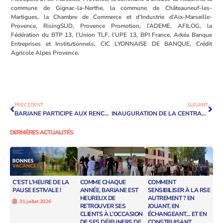
commune de Gignac-la-Nerthe, la commune de Châteauneuf-les-
Martigues, la Chambre de Commerce et d’Industrie d’Aix-Marseille-
Provence, RisingSUD, Provence Promotion, l’ADEME, AFILOG, la
Fédération du BTP 13, l’Union TLF, l’UPE 13, BPI France, Arkéa Banque
Entreprises et Institutionnels, CIC LYONNAISE DE BANQUE, Crédit
Agricole Alpes Provence.
PRÉCÉDENT
SUIVANT
BARJANE PARTICIPE AUX RENCONTRES DE L’EMPLOI POUR LE PARC DES AIGUILLES
INAUGURATION DE LA CENTRALE PHOTOVOLTAÏQUE DU BÂTIMENT LOGISTIQUE BIOCOOP À OLLAINVILLE
DERNIÈRES ACTUALITÉS
C’EST L’HEURE DE LA
COMME CHAQUE
COMMENT
PAUSE ESTIVALE !
ANNÉE, BARJANE EST
SENSIBILISER À LA RSE
HEUREUX DE
AUTREMENT ? EN
31 juillet 2026
RETROUVER SES
JOUANT, EN
CLIENTS À L’OCCASION
ÉCHANGEANT… ET EN
DE SES DÉJEUNERS DE
CONSTRUISANT