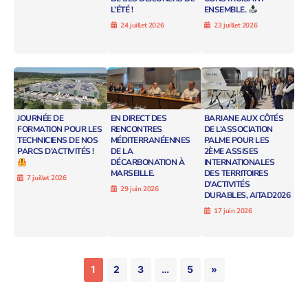
L’ÉTÉ !
ENSEMBLE.
24 juillet 2026
23 juillet 2026
JOURNÉE DE
EN DIRECT DES
BARJANE AUX CÔTÉS
FORMATION POUR LES
RENCONTRES
DE L’ASSOCIATION
TECHNICIENS DE NOS
MÉDITERRANÉENNES
PALME POUR LES
PARCS D’ACTIVITÉS !
DE LA
2ÈME ASSISES
DÉCARBONATION À
INTERNATIONALES
MARSEILLE.
DES TERRITOIRES
7 juillet 2026
D’ACTIVITÉS
29 juin 2026
DURABLES, AITAD2026
17 juin 2026
1
2
3
…
5
»