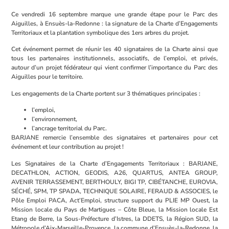
Ce vendredi 16 septembre marque une grande étape pour le Parc des
Aiguilles, à Ensuès-la-Redonne : la signature de la Charte d’Engagements
Territoriaux et la plantation symbolique des 1ers arbres du projet.
Cet événement permet de réunir les 40 signataires de la Charte ainsi que
tous les partenaires institutionnels, associatifs, de l’emploi, et privés,
autour d’un projet fédérateur qui vient confirmer l’importance du Parc des
Aiguilles pour le territoire.
Les engagements de la Charte portent sur 3 thématiques principales :
l’emploi,
l’environnement,
l’ancrage territorial du Parc.
BARJANE remercie l’ensemble des signataires et partenaires pour cet
événement et leur contribution au projet !
Les Signataires de la Charte d’Engagements Territoriaux : BARJANE,
DECATHLON, ACTION, GEODIS, A26, QUARTUS, ANTEA GROUP,
AVENIR TERRASSEMENT, BERTHOULY, BIGI TP, CIBÉTANCHE, EUROVIA,
SÉCHÉ, SPM, TP SPADA, TECHNIQUE SOLAIRE, FERAUD & ASSOCIES, le
Pôle Emploi PACA, Act’Emploi, structure support du PLIE MP Ouest, la
Mission locale du Pays de Martigues – Côte Bleue, la Mission locale Est
Etang de Berre, la Sous-Préfecture d’Istres, la DDETS, la Région SUD, la
Métropole d’Aix-Marseille-Provence, la commune d’Ensuès-la-Redonne, la