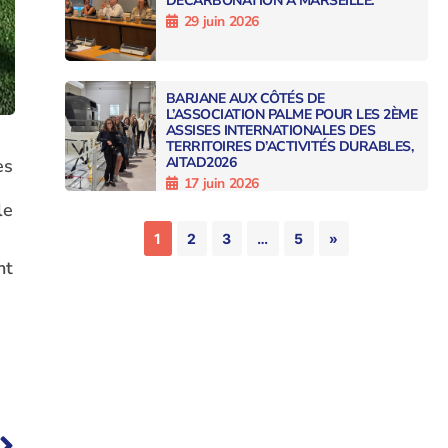
DÉCARBONATION À MARSEILLE.
29 juin 2026
BARJANE AUX CÔTÉS DE
L’ASSOCIATION PALME POUR LES 2ÈME
ASSISES INTERNATIONALES DES
TERRITOIRES D’ACTIVITÉS DURABLES,
AITAD2026
es
17 juin 2026
le
1
2
3
…
5
»
nt