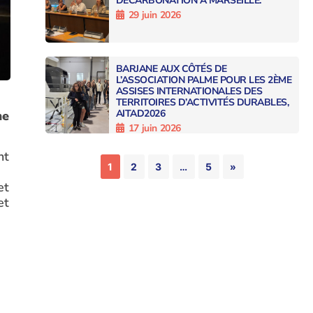
DÉCARBONATION À MARSEILLE.
29 juin 2026
BARJANE AUX CÔTÉS DE
L’ASSOCIATION PALME POUR LES 2ÈME
ASSISES INTERNATIONALES DES
TERRITOIRES D’ACTIVITÉS DURABLES,
AITAD2026
me
17 juin 2026
nt
1
2
3
…
5
»
et
et