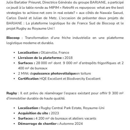
Julie Barlatier Prieuret, Directrice Générale du groupe BARJANE, a participé
ce jeudi à la table ronde au MIPIM « Retrofit vs repurpose: what are the best
strategies to achieve net zero in real estate? » aux côtés de Nawale Saoud,
Carlos David et Julian de Metz. L’occasion de présenter deux projets de
BARJANE : La plateforme logistique Ile de France Sud de Biocoop et le
projet Rugby au Royaume Uni !
Biocoop
: Transformation d’une friche industrielle en une plateforme
logistique moderne et durable.
Localisation :
Ollainville, France
Livraison de la plateforme :
2018
Surfaces :
28 000 m² dont 9 000 m² d’entrepôts frigorifiques et 2
400 m² de bureaux
2 MWc de
puissance photovoltaïque
en toiture
Certification
HQE Excellent et Biodivercity Excellent
Rugby
: Il est prévu de réaménager l’espace existant pour offrir 9 300 m²
d’immobilier durable de haute qualité.
Localisation :
Rugby Central Park Estate, Royaume-Uni
Acquisition du site :
2023
Surfaces :
4 200 m² de bureaux et ateliers vacants
Démarrage de chantier :
Automne 2024