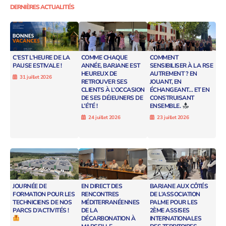
DERNIÈRES ACTUALITÉS
C’EST L’HEURE DE LA
COMME CHAQUE
COMMENT
PAUSE ESTIVALE !
ANNÉE, BARJANE EST
SENSIBILISER À LA RSE
HEUREUX DE
AUTREMENT ? EN
31 juillet 2026
RETROUVER SES
JOUANT, EN
CLIENTS À L’OCCASION
ÉCHANGEANT… ET EN
DE SES DÉJEUNERS DE
CONSTRUISANT
L’ÉTÉ !
ENSEMBLE.
24 juillet 2026
23 juillet 2026
JOURNÉE DE
EN DIRECT DES
BARJANE AUX CÔTÉS
FORMATION POUR LES
RENCONTRES
DE L’ASSOCIATION
TECHNICIENS DE NOS
MÉDITERRANÉENNES
PALME POUR LES
PARCS D’ACTIVITÉS !
DE LA
2ÈME ASSISES
DÉCARBONATION À
INTERNATIONALES