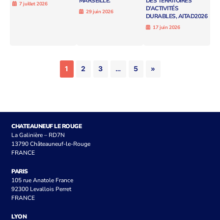
MARSEILLE.
DES TERRITOIRES
7 juillet 2026
D’ACTIVITÉS
29 juin 2026
DURABLES, AITAD2026
17 juin 2026
1
2
3
…
5
»
CHATEAUNEUF LE ROUGE
La Galinière – RD7N
13790 Châteauneuf-le-Rouge
FRANCE
PARIS
105 rue Anatole France
92300 Levallois Perret
FRANCE
LYON