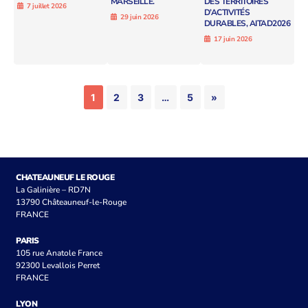
MARSEILLE.
DES TERRITOIRES
7 juillet 2026
D’ACTIVITÉS
29 juin 2026
DURABLES, AITAD2026
17 juin 2026
1
2
3
…
5
»
CHATEAUNEUF LE ROUGE
La Galinière – RD7N
13790 Châteauneuf-le-Rouge
FRANCE
PARIS
105 rue Anatole France
92300 Levallois Perret
FRANCE
LYON