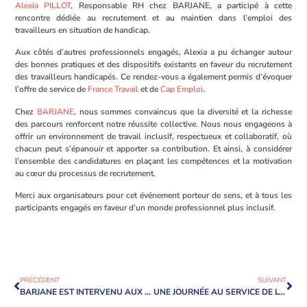
Alexia PILLOT
, Responsable RH chez BARJANE, a participé à cette
rencontre dédiée au recrutement et au maintien dans l’emploi des
travailleurs en situation de handicap.
Aux côtés d’autres professionnels engagés, Alexia a pu échanger autour
des bonnes pratiques et des dispositifs existants en faveur du recrutement
des travailleurs handicapés. Ce rendez-vous a également permis d’évoquer
l’offre de service de
France Travail
et de
Cap Emploi
.
Chez
BARJANE
, nous sommes convaincus que la diversité et la richesse
des parcours renforcent notre réussite collective. Nous nous engageons à
offrir un environnement de travail inclusif, respectueux et collaboratif, où
chacun peut s’épanouir et apporter sa contribution. Et ainsi, à considérer
l’ensemble des candidatures en plaçant les compétences et la motivation
au cœur du processus de recrutement.
Merci aux organisateurs pour cet événement porteur de sens, et à tous les
participants engagés en faveur d’un monde professionnel plus inclusif.
PRÉCÉDENT
SUIVANT
BARJANE EST INTERVENU AUX ASSISES INTERNATIONALES DES TERRITOIRES D’ACTIVITÉS DURABLES 2025 !
UNE JOURNÉE AU SERVICE DE L’INCLUSION ET DE L’EMPLOI LOCAL