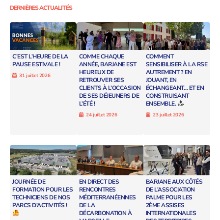
DERNIÈRES ACTUALITÉS
C’EST L’HEURE DE LA
COMME CHAQUE
COMMENT
PAUSE ESTIVALE !
ANNÉE, BARJANE EST
SENSIBILISER À LA RSE
HEUREUX DE
AUTREMENT ? EN
31 juillet 2026
RETROUVER SES
JOUANT, EN
CLIENTS À L’OCCASION
ÉCHANGEANT… ET EN
DE SES DÉJEUNERS DE
CONSTRUISANT
L’ÉTÉ !
ENSEMBLE.
24 juillet 2026
23 juillet 2026
JOURNÉE DE
EN DIRECT DES
BARJANE AUX CÔTÉS
FORMATION POUR LES
RENCONTRES
DE L’ASSOCIATION
TECHNICIENS DE NOS
MÉDITERRANÉENNES
PALME POUR LES
PARCS D’ACTIVITÉS !
DE LA
2ÈME ASSISES
DÉCARBONATION À
INTERNATIONALES