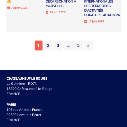
DÉCARBONATION À
INTERNATIONALES
MARSEILLE.
DES TERRITOIRES
7 juillet 2026
D’ACTIVITÉS
29 juin 2026
DURABLES, AITAD2026
17 juin 2026
1
2
3
…
5
»
CHATEAUNEUF LE ROUGE
La Galinière – RD7N
13790 Châteauneuf-le-Rouge
FRANCE
PARIS
105 rue Anatole France
92300 Levallois Perret
FRANCE