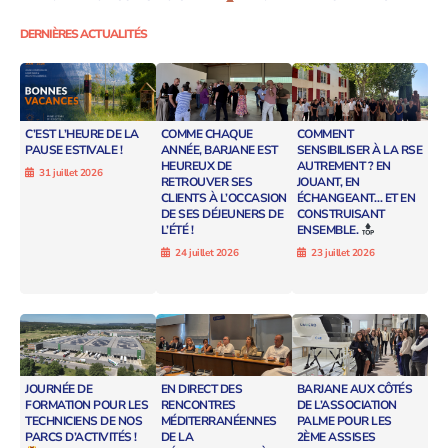
DERNIÈRES ACTUALITÉS
C’EST L’HEURE DE LA
COMME CHAQUE
COMMENT
PAUSE ESTIVALE !
ANNÉE, BARJANE EST
SENSIBILISER À LA RSE
HEUREUX DE
AUTREMENT ? EN
31 juillet 2026
RETROUVER SES
JOUANT, EN
CLIENTS À L’OCCASION
ÉCHANGEANT… ET EN
DE SES DÉJEUNERS DE
CONSTRUISANT
L’ÉTÉ !
ENSEMBLE.
24 juillet 2026
23 juillet 2026
JOURNÉE DE
EN DIRECT DES
BARJANE AUX CÔTÉS
FORMATION POUR LES
RENCONTRES
DE L’ASSOCIATION
TECHNICIENS DE NOS
MÉDITERRANÉENNES
PALME POUR LES
PARCS D’ACTIVITÉS !
DE LA
2ÈME ASSISES