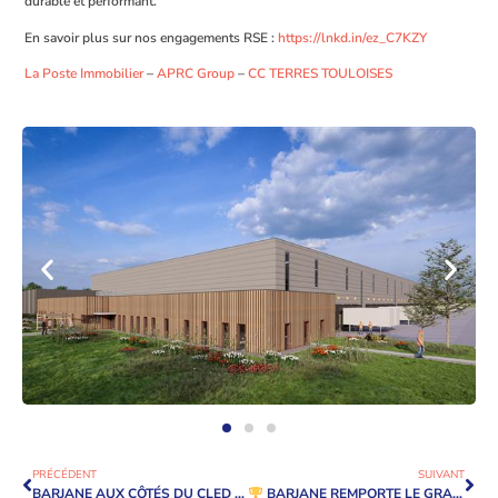
durable et performant.
En savoir plus sur nos engagements RSE :
https://lnkd.in/ez_C7KZY
La Poste Immobilier
–
APRC Group
–
CC TERRES TOULOISES
PRÉCÉDENT
SUIVANT
BARJANE AUX CÔTÉS DU CLED – LE CLUB DES ENTREPRENEURS EN DRACENIE POUR CÉLÉBRER L’ÉCONOMIE LOCALE EN DRACÉNIE !
BARJANE REMPORTE LE GRAND PRIX SIMI DANS LA CATÉGORIE IMMEUBLE LOGISTIQUE ET MESSAGERIE !