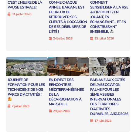
C’EST L’HEURE DE LA
COMME CHAQUE
COMMENT
PAUSE ESTIVALE !
ANNÉE, BARJANE EST
SENSIBILISER À LA RSE
HEUREUX DE
AUTREMENT ? EN
31 juillet 2026
RETROUVER SES
JOUANT, EN
CLIENTS À L’OCCASION
ÉCHANGEANT… ET EN
DE SES DÉJEUNERS DE
CONSTRUISANT
L’ÉTÉ !
ENSEMBLE.
24 juillet 2026
23 juillet 2026
JOURNÉE DE
EN DIRECT DES
BARJANE AUX CÔTÉS
FORMATION POUR LES
RENCONTRES
DE L’ASSOCIATION
TECHNICIENS DE NOS
MÉDITERRANÉENNES
PALME POUR LES
PARCS D’ACTIVITÉS !
DE LA
2ÈME ASSISES
DÉCARBONATION À
INTERNATIONALES
MARSEILLE.
DES TERRITOIRES
7 juillet 2026
D’ACTIVITÉS
29 juin 2026
DURABLES, AITAD2026
17 juin 2026