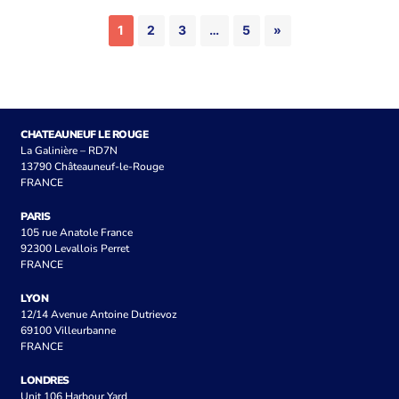
1
2
3
…
5
»
CHATEAUNEUF LE ROUGE
La Galinière – RD7N
13790 Châteauneuf-le-Rouge
FRANCE
PARIS
105 rue Anatole France
92300 Levallois Perret
FRANCE
LYON
12/14 Avenue Antoine Dutrievoz
69100 Villeurbanne
FRANCE
LONDRES
Unit 106 Harbour Yard