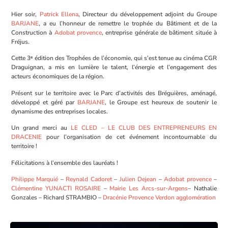
Hier soir,
Patrick Ellena
, Directeur du développement adjoint du Groupe
BARJANE
, a eu l’honneur de remettre le trophée du Bâtiment et de la
Construction à
Adobat provence
, entreprise générale de bâtiment située à
Fréjus.
Cette 3ᵉ édition des Trophées de l’économie, qui s’est tenue au cinéma CGR
Draguignan, a mis en lumière le talent, l’énergie et l’engagement des
acteurs économiques de la région.
Présent sur le territoire avec le Parc d’activités des Bréguières, aménagé,
développé et géré par
BARJANE
, le Groupe est heureux de soutenir le
dynamisme des entreprises locales.
Un grand merci au
LE CLED – LE CLUB DES ENTREPRENEURS EN
DRACENIE
pour l’organisation de cet événement incontournable du
territoire !
Félicitations à l’ensemble des lauréats !
Philippe Marquié
–
Reynald Cadoret
–
Julien Dejean
–
Adobat provence
–
Clémentine YUNACTI ROSAIRE
–
Mairie Les Arcs-sur-Argens
– Nathalie
Gonzales – Richard STRAMBIO –
Dracénie Provence Verdon agglomération