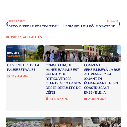
PRÉCÉDENT
SUIVANT
DÉCOUVREZ LE PORTRAIT DE 4 COLLABORATRICES BARJANE
LIVRAISON DU PÔLE D’ACTIVITÉS, DE VIE ET DE SERVICES BARJANE À RÉAU
DERNIÈRES ACTUALITÉS
C’EST L’HEURE DE LA
COMME CHAQUE
COMMENT
PAUSE ESTIVALE !
ANNÉE, BARJANE EST
SENSIBILISER À LA RSE
HEUREUX DE
AUTREMENT ? EN
31 juillet 2026
RETROUVER SES
JOUANT, EN
CLIENTS À L’OCCASION
ÉCHANGEANT… ET EN
DE SES DÉJEUNERS DE
CONSTRUISANT
L’ÉTÉ !
ENSEMBLE.
24 juillet 2026
23 juillet 2026