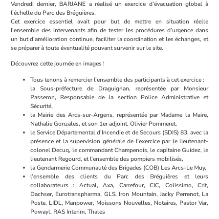
Vendredi dernier, BARJANE a réalisé un exercice d’évacuation global à
l’échelle du Parc des Bréguières.
Cet exercice essentiel avait pour but de mettre en situation réelle
l’ensemble des intervenants afin de tester les procédures d’urgence dans
un but d’amélioration continue, faciliter la coordination et les échanges, et
se préparer à toute éventualité pouvant survenir sur le site.
Découvrez cette journée en images !
Tous tenons à remercier l’ensemble des participants à cet exercice :
la Sous-préfecture de Draguignan, représentée par Monsieur
Passeron, Responsable de la section Police Administrative et
Sécurité,
la Mairie des Arcs-sur-Argens, représentée par Madame la Maire,
Nathalie Gonzales, et son 1er adjoint, Olivier Pommeret,
le Service Départemental d’Incendie et de Secours (SDIS) 83, avec la
présence et la supervision générale de l’exercice par le lieutenant-
colonel Decuq, le commandant Champenois, le capitaine Guidez, le
lieutenant Regourd, et l’ensemble des pompiers mobilisés,
la Gendarmerie Communauté des Brigades (COB) Les Arcs-Le Muy,
l’ensemble des clients du Parc des Bréguières et leurs
collaborateurs : Actual, Axa, Carrefour, CIC, Colissimo, Crit,
Dachser, Eurotranspharma, GLS, Iron Mountain, Jacky Perrenot, La
Poste, LIDL, Manpower, Moissons Nouvelles, Notaires, Pastor Var,
Powayl, RAS Interim, Thales