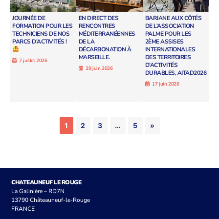
JOURNÉE DE
EN DIRECT DES
BARJANE AUX CÔTÉS
FORMATION POUR LES
RENCONTRES
DE L’ASSOCIATION
TECHNICIENS DE NOS
MÉDITERRANÉENNES
PALME POUR LES
PARCS D’ACTIVITÉS !
DE LA
2ÈME ASSISES
DÉCARBONATION À
INTERNATIONALES
MARSEILLE.
DES TERRITOIRES
7 juillet 2026
D’ACTIVITÉS
29 juin 2026
DURABLES, AITAD2026
17 juin 2026
1
2
3
…
5
»
CHATEAUNEUF LE ROUGE
La Galinière – RD7N
13790 Châteauneuf-le-Rouge
FRANCE