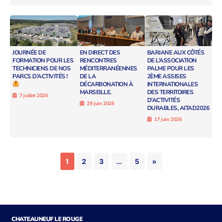
JOURNÉE DE
EN DIRECT DES
BARJANE AUX CÔTÉS
FORMATION POUR LES
RENCONTRES
DE L’ASSOCIATION
TECHNICIENS DE NOS
MÉDITERRANÉENNES
PALME POUR LES
PARCS D’ACTIVITÉS !
DE LA
2ÈME ASSISES
DÉCARBONATION À
INTERNATIONALES
MARSEILLE.
DES TERRITOIRES
7 juillet 2026
D’ACTIVITÉS
29 juin 2026
DURABLES, AITAD2026
17 juin 2026
1
2
3
…
5
»
CHATEAUNEUF LE ROUGE