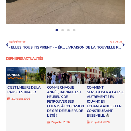
PRÉCÉDENT
SUIVANT
« ELLES NOUS INSPIRENT » – ÉPISODE 4
LIVRAISON DE LA NOUVELLE PLATEFORME LOGISTIQUE DE DERNIÈRE GÉNÉRATION POUR METRO À CHOLET !
DERNIÈRES ACTUALITÉS
C’EST L’HEURE DE LA
COMME CHAQUE
COMMENT
PAUSE ESTIVALE !
ANNÉE, BARJANE EST
SENSIBILISER À LA RSE
HEUREUX DE
AUTREMENT ? EN
31 juillet 2026
RETROUVER SES
JOUANT, EN
CLIENTS À L’OCCASION
ÉCHANGEANT… ET EN
DE SES DÉJEUNERS DE
CONSTRUISANT
L’ÉTÉ !
ENSEMBLE.
24 juillet 2026
23 juillet 2026