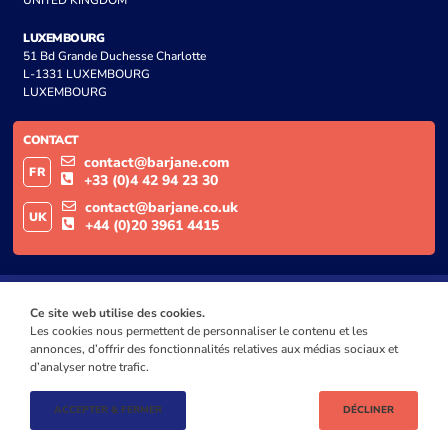
LUXEMBOURG
51 Bd Grande Duchesse Charlotte
L-1331 LUXEMBOURG
LUXEMBOURG
CONTACT
contact@barjane.com
FR
+33 (0)4 42 94 23 30
contact@barjane.co.uk
UK
+44 (0)20 3961 4415
Ce site web utilise des cookies.
Les cookies nous permettent de personnaliser le contenu et les
annonces, d’offrir des fonctionnalités relatives aux médias sociaux et
d’analyser notre trafic.
ACCEPTER & FERMER
DÉCLINER
© BARJANE 2024
MENTIONS LÉGALES
POLITIQUE DE CONFIDENTIALITÉ