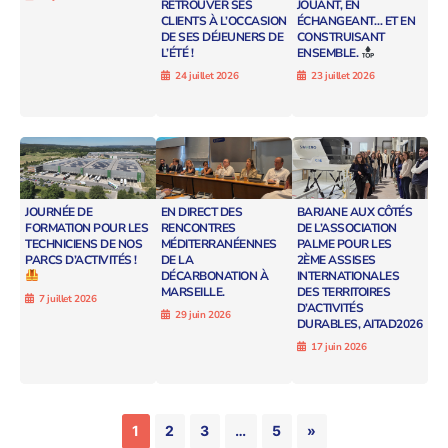
RETROUVER SES
JOUANT, EN
CLIENTS À L’OCCASION
ÉCHANGEANT… ET EN
DE SES DÉJEUNERS DE
CONSTRUISANT
L’ÉTÉ !
ENSEMBLE.
24 juillet 2026
23 juillet 2026
JOURNÉE DE
EN DIRECT DES
BARJANE AUX CÔTÉS
FORMATION POUR LES
RENCONTRES
DE L’ASSOCIATION
TECHNICIENS DE NOS
MÉDITERRANÉENNES
PALME POUR LES
PARCS D’ACTIVITÉS !
DE LA
2ÈME ASSISES
DÉCARBONATION À
INTERNATIONALES
MARSEILLE.
DES TERRITOIRES
7 juillet 2026
D’ACTIVITÉS
29 juin 2026
DURABLES, AITAD2026
17 juin 2026
1
2
3
…
5
»