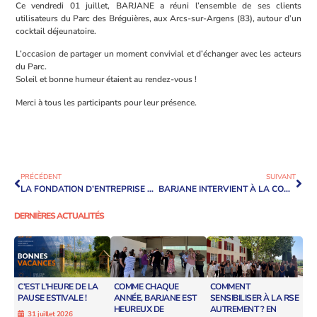
Ce vendredi 01 juillet, BARJANE a réuni l’ensemble de ses clients
utilisateurs du Parc des Bréguières, aux Arcs-sur-Argens (83), autour d’un
cocktail déjeunatoire.
L’occasion de partager un moment convivial et d’échanger avec les acteurs
du Parc.
Soleil et bonne humeur étaient au rendez-vous !
Merci à tous les participants pour leur présence.
PRÉCÉDENT
SUIVANT
LA FONDATION D’ENTREPRISE BARJANE SOUTIENT NICOLAS SAVANT-AIRA
BARJANE INTERVIENT À LA CONFÉRENCE RÉGIONALE DE LA LOGISTIQUE
DERNIÈRES ACTUALITÉS
C’EST L’HEURE DE LA
COMME CHAQUE
COMMENT
PAUSE ESTIVALE !
ANNÉE, BARJANE EST
SENSIBILISER À LA RSE
HEUREUX DE
AUTREMENT ? EN
31 juillet 2026