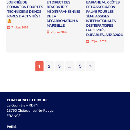
JOURNÉE DE
EN DIRECT DES
BARJANE AUX CÔTÉS
FORMATION POUR LES
RENCONTRES
DE L’ASSOCIATION
TECHNICIENS DE NOS
MÉDITERRANÉENNES
PALME POUR LES
PARCS D’ACTIVITÉS !
DE LA
2ÈME ASSISES
DÉCARBONATION À
INTERNATIONALES
MARSEILLE.
DES TERRITOIRES
7 juillet 2026
D’ACTIVITÉS
29 juin 2026
DURABLES, AITAD2026
17 juin 2026
1
2
3
…
5
»
CHATEAUNEUF LE ROUGE
La Galinière – RD7N
13790 Châteauneuf-le-Rouge
FRANCE
PARIS