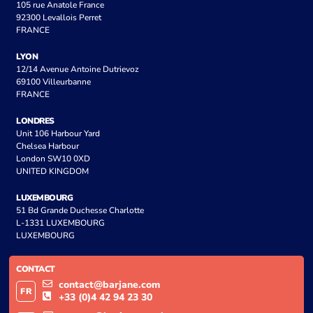
105 rue Anatole France
92300 Levallois Perret
FRANCE
LYON
12/14 Avenue Antoine Dutrievoz
69100 Villeurbanne
FRANCE
LONDRES
Unit 106 Harbour Yard
Chelsea Harbour
London SW10 0XD
UNITED KINGDOM
LUXEMBOURG
51 Bd Grande Duchesse Charlotte
L-1331 LUXEMBOURG
LUXEMBOURG
CONTACT
contact@barjane.com
FR
+33 (0)4 42 94 23 30