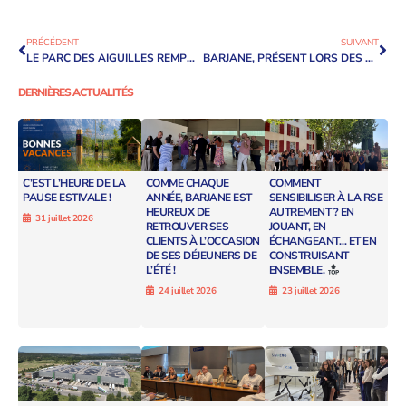
PRÉCÉDENT
SUIVANT
LE PARC DES AIGUILLES REMPORTE LE PRIX STRATÉGIES LOGISTIQUES INNOVATION DURABLE, DANS LA CATÉGORIE INFRASTRUCTURES LOGISTIQUES
BARJANE, PRÉSENT LORS DES GRANDS RENDEZ-VOUS DE LA LOGISTIQUE BY AFILOG
DERNIÈRES ACTUALITÉS
C’EST L’HEURE DE LA
COMME CHAQUE
COMMENT
PAUSE ESTIVALE !
ANNÉE, BARJANE EST
SENSIBILISER À LA RSE
HEUREUX DE
AUTREMENT ? EN
31 juillet 2026
RETROUVER SES
JOUANT, EN
CLIENTS À L’OCCASION
ÉCHANGEANT… ET EN
DE SES DÉJEUNERS DE
CONSTRUISANT
L’ÉTÉ !
ENSEMBLE.
24 juillet 2026
23 juillet 2026