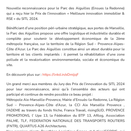
Nouvelle reconnaissance pour le Parc des Aiguilles (Ensues la Redonne)
qui a reçu hier le Prix de l’innovation « Meilleure innovation immobilier &
RSE » du SITL 2024.
Bénéficiant d’une position péri-urbaine stratégique, aux portes de Marseille,
le Parc des Aiguilles propose une offre logistique et industrielle durable et
complète pour soutenir le développement économique de la 2ème
métropole française, sur le territoire de la Région Sud – Provence-Alpes-
Côte d’Azur. Le Parc des Aiguilles constitue ainsi un atout durable pour le
territoire et les clients implantés : il permet la réhabilitation d’une zone
polluée et la revalorisation environnementale, sociale et économique du
site.
En découvrir plus sur :
https://lnkd.in/eDmijqF
Un grand merci aux membres du Jury des Prix de l’innovation du SITL 2024
pour leur reconnaissance, ainsi qu’à l’ensemble des acteurs qui ont
participé et continue de rendre possible ce beau projet :
Métropole Aix-Marseille-Provence, Mairie d’Ensuès-la-Redonne, La Région
Sud – Provence-Alpes-Côte d’Azur, la CCI Aix Marseille Provence ,
l’ADEME au travers du fonds friche, France Travail, risingSUD, PROVENCE
PROMOTIONS, l’ Upe 13, la Fédération du BTP 13, Afilog, Association
PALME, TLF, FEDERATION NATIONALE DES TRANSPORTS ROUTIERS
(FNTR), QUARTUS A26 Architectures.