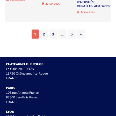
D’ACTIVITÉS
29 juin 2026
DURABLES, AITAD2026
17 juin 2026
1
2
3
…
5
»
CHATEAUNEUF LE ROUGE
La Galinière – RD7N
13790 Châteauneuf-le-Rouge
FRANCE
PARIS
105 rue Anatole France
92300 Levallois Perret
FRANCE
LYON