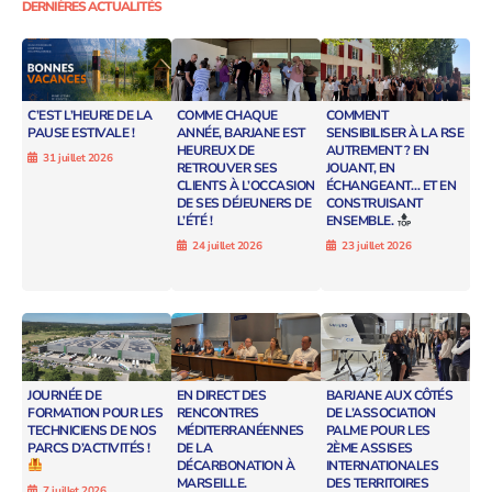
DERNIÈRES ACTUALITÉS
C’EST L’HEURE DE LA
COMME CHAQUE
COMMENT
PAUSE ESTIVALE !
ANNÉE, BARJANE EST
SENSIBILISER À LA RSE
HEUREUX DE
AUTREMENT ? EN
31 juillet 2026
RETROUVER SES
JOUANT, EN
CLIENTS À L’OCCASION
ÉCHANGEANT… ET EN
DE SES DÉJEUNERS DE
CONSTRUISANT
L’ÉTÉ !
ENSEMBLE.
24 juillet 2026
23 juillet 2026
JOURNÉE DE
EN DIRECT DES
BARJANE AUX CÔTÉS
FORMATION POUR LES
RENCONTRES
DE L’ASSOCIATION
TECHNICIENS DE NOS
MÉDITERRANÉENNES
PALME POUR LES
PARCS D’ACTIVITÉS !
DE LA
2ÈME ASSISES
DÉCARBONATION À
INTERNATIONALES
MARSEILLE.
DES TERRITOIRES
7 juillet 2026