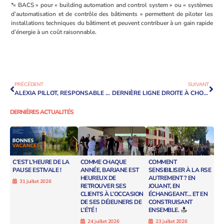
*« BACS » pour « building automation and control system » ou « systèmes
d’automatisation et de contrôle des bâtiments » permettent de piloter les
installations techniques du bâtiment et peuvent contribuer à un gain rapide
d’énergie à un coût raisonnable.
PRÉCÉDENT
SUIVANT
ALEXIA PILLOT, RESPONSABLE RH DU GROUPE BARJANE PARTICIPAIT À LA 1ÈRE ÉDITION DES RENCONTRES INTERGÉNÉRATIONNELLES
DERNIÈRE LIGNE DROITE À CHOLET POUR LA NOUVELLE PLATEFORME LOGISTIQUE DÉVELOPPÉE PAR BARJANE POUR METRO !
DERNIÈRES ACTUALITÉS
C’EST L’HEURE DE LA
COMME CHAQUE
COMMENT
PAUSE ESTIVALE !
ANNÉE, BARJANE EST
SENSIBILISER À LA RSE
HEUREUX DE
AUTREMENT ? EN
31 juillet 2026
RETROUVER SES
JOUANT, EN
CLIENTS À L’OCCASION
ÉCHANGEANT… ET EN
DE SES DÉJEUNERS DE
CONSTRUISANT
L’ÉTÉ !
ENSEMBLE.
24 juillet 2026
23 juillet 2026