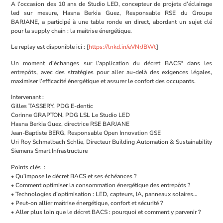
A l’occasion des 10 ans de Studio LED, concepteur de projets d’éclairage
led sur mesure, Hasna Berkia Guez, Responsable RSE du Groupe
BARJANE, a participé à une table ronde en direct, abordant un sujet clé
pour la supply chain : la maitrise énergétique.
Le replay est disponible ici : [
https://lnkd.in/eVNrJBWt
]
Un moment d’échanges sur l’application du décret BACS* dans les
entrepôts, avec des stratégies pour aller au-delà des exigences légales,
maximiser l’efficacité énergétique et assurer le confort des occupants.
Intervenant :
Gilles TASSERY, PDG E-dentic
Corinne GRAPTON, PDG LSL Le Studio LED
Hasna Berkia Guez, directrice RSE BARJANE
Jean-Baptiste BERG, Responsable Open Innovation GSE
Uri Roy Schmalbach Schlie, Directeur Building Automation & Sustainability
Siemens Smart Infrastructure
Points clés :
• Qu’impose le décret BACS et ses échéances ?
• Comment optimiser la consommation énergétique des entrepôts ?
• Technologies d’optimisation : LED, capteurs, IA, panneaux solaires…
• Peut-on allier maîtrise énergétique, confort et sécurité ?
• Aller plus loin que le décret BACS : pourquoi et comment y parvenir ?