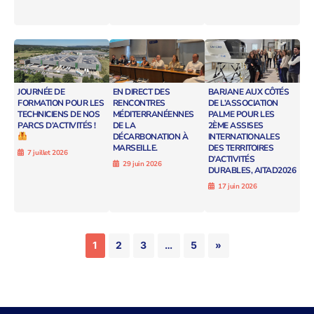
JOURNÉE DE
EN DIRECT DES
BARJANE AUX CÔTÉS
FORMATION POUR LES
RENCONTRES
DE L’ASSOCIATION
TECHNICIENS DE NOS
MÉDITERRANÉENNES
PALME POUR LES
PARCS D’ACTIVITÉS !
DE LA
2ÈME ASSISES
DÉCARBONATION À
INTERNATIONALES
MARSEILLE.
DES TERRITOIRES
7 juillet 2026
D’ACTIVITÉS
29 juin 2026
DURABLES, AITAD2026
17 juin 2026
1
2
3
…
5
»