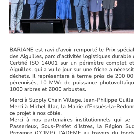
BARJANE est ravi d’avoir remporté le Prix spéci
des Aiguilles, parc d’activités logistiques durable
Certifié ISO 14001 sur un périmètre complet et 
Aiguilles, qui a vu le jour sur une friche a néces
déchets. Il représentera à terme près de 200 0
pérennisés, 10 MWc de puissance photovoltaïque
1000 arbres et 6000 arbustes.
Merci à Supply Chain Village, Jean-Philippe Guilla
Merci à Michel Illac, la Mairie d’Ensuès-la-Redon
ce projet à nos côtés.
Merci à nos partenaires institutionnels qui s
Passerieux, Sous-Préfet d’Istres, la Région S
Provence (CCIMP), l’ADEME au travers du fonds 