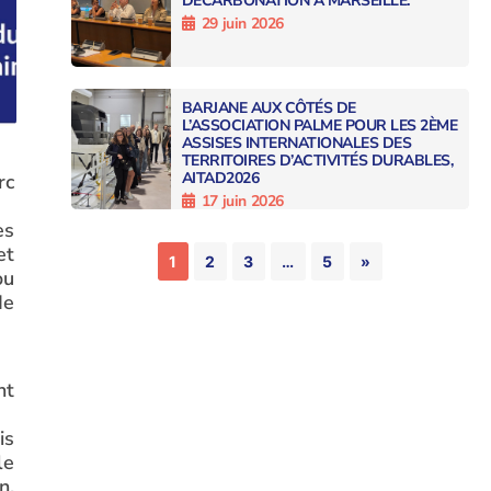
DÉCARBONATION À MARSEILLE.
29 juin 2026
BARJANE AUX CÔTÉS DE
L’ASSOCIATION PALME POUR LES 2ÈME
ASSISES INTERNATIONALES DES
TERRITOIRES D’ACTIVITÉS DURABLES,
AITAD2026
rc
17 juin 2026
es
et
1
2
3
…
5
»
ou
de
nt
is
le
n,