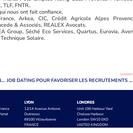
 TLF, FNTR..
i nous ont fait confiance,
France, Arkea, CIC, Crédit Agricole Alpes Provenc
ucede & Associés, REALEX Avocats.
EA Group, Séché Eco Services, Quartus, Eurovia, Aven
Technique Solaire.
SUIVANT
COMITÉ TECHNIQUE DE LA CHARTE D’ENGAGEMENTS DU PARC DES AIGUILLES
JOB DATING POUR FAVORISER LES RECRUTEMENTS DU PARC DES AIGUILLES À ENSUÈS-LA-REDONNE
LYON
LONDRES
 France
12/14 Avenue Antoine
Unit 106 Harbour Yard
erret
Dutrievoz
Chelsea Harbour
69100 Villeurbanne
London SW10 0XD
FRANCE
UNITED KINGDOM