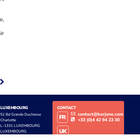
e,
ir
LUXEMBOURG
CONTACT
contact@barjane.com
51 Bd Grande Duchesse
FR
+33 (0)4 42 94 23 30
Charlotte
L-1331 LUXEMBOURG
UK
LUXEMBOURG
contact@barjane.co.uk