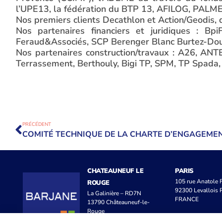
l’UPE13, la fédération du BTP 13, AFILOG, PALME,
Nos premiers clients Decathlon et Action/Geodis, qu
Nos partenaires financiers et juridiques : Bpi
Feraud&Associés, SCP Berenger Blanc Burtez-Do
Nos partenaires construction/travaux : A26, ANT
Terrassement, Berthouly, Bigi TP, SPM, TP Spada, 
PRÉCÉDENT
CHATEAUNEUF LE
PARIS
105 rue Anatole
ROUGE
92300 Levallois P
La Galinière – RD7N
FRANCE
13790 Châteauneuf-le-
Rouge
FRANCE