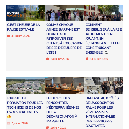
C’EST L’HEURE DE LA
COMME CHAQUE
COMMENT
PAUSE ESTIVALE !
ANNÉE, BARJANE EST
SENSIBILISER À LA RSE
HEUREUX DE
AUTREMENT ? EN
31 juillet 2026
RETROUVER SES
JOUANT, EN
CLIENTS À L’OCCASION
ÉCHANGEANT… ET EN
DE SES DÉJEUNERS DE
CONSTRUISANT
L’ÉTÉ !
ENSEMBLE.
24 juillet 2026
23 juillet 2026
JOURNÉE DE
EN DIRECT DES
BARJANE AUX CÔTÉS
FORMATION POUR LES
RENCONTRES
DE L’ASSOCIATION
TECHNICIENS DE NOS
MÉDITERRANÉENNES
PALME POUR LES
PARCS D’ACTIVITÉS !
DE LA
2ÈME ASSISES
DÉCARBONATION À
INTERNATIONALES
MARSEILLE.
DES TERRITOIRES
7 juillet 2026
D’ACTIVITÉS
29 juin 2026