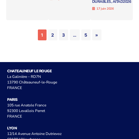
DURABLES, AITAD2026
17 juin 2026
1
2
3
…
5
»
CHATEAUNEUF LE ROUGE
La Galinière – RD7N
13790 Châteauneuf-le-Rouge
FRANCE
PARIS
105 rue Anatole France
92300 Levallois Perret
FRANCE
LYON
12/14 Avenue Antoine Dutrievoz