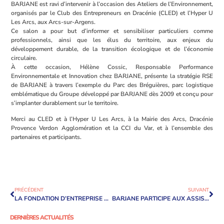
BARJANE est ravi d’intervenir à l’occasion des Ateliers de l’Environnement,
organisés par le Club des Entrepreneurs en Dracénie (CLED) et l’Hyper U
Les Arcs, aux Arcs-sur-Argens.
Ce salon a pour but d’informer et sensibiliser particuliers comme
professionnels, ainsi que les élus du territoire, aux enjeux du
développement durable, de la transition écologique et de l’économie
circulaire.
À cette occasion, Hélène Cossic, Responsable Performance
Environnementale et Innovation chez BARJANE, présente la stratégie RSE
de BARJANE à travers l’exemple du Parc des Bréguières, parc logistique
emblématique du Groupe développé par BARJANE dès 2009 et conçu pour
s’implanter durablement sur le territoire.
Merci au CLED et à l’Hyper U Les Arcs, à la Mairie des Arcs, Dracénie
Provence Verdon Agglomération et la CCI du Var, et à l’ensemble des
partenaires et participants.
PRÉCÉDENT
SUIVANT
LA FONDATION D’ENTREPRISE BARJANE SOUTIENT LE FC SAINT-VICTORET
BARJANE PARTICIPE AUX ASSISES DE GRAND PARIS SUD « VERS UNE SUPPLY CHAIN DURABLE »
DERNIÈRES ACTUALITÉS