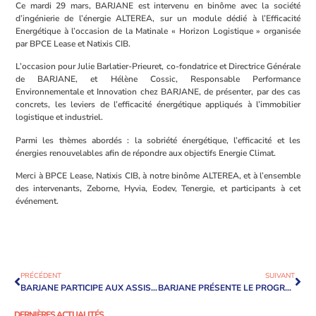
Ce mardi 29 mars, BARJANE est intervenu en binôme avec la société
d’ingénierie de l’énergie ALTEREA, sur un module dédié à l’Efficacité
Energétique à l’occasion de la Matinale « Horizon Logistique » organisée
par BPCE Lease et Natixis CIB.
L’occasion pour Julie Barlatier-Prieuret, co-fondatrice et Directrice Générale
de BARJANE, et Hélène Cossic, Responsable Performance
Environnementale et Innovation chez BARJANE, de présenter, par des cas
concrets, les leviers de l’efficacité énergétique appliqués à l’immobilier
logistique et industriel.
Parmi les thèmes abordés : la sobriété énergétique, l’efficacité et les
énergies renouvelables afin de répondre aux objectifs Energie Climat.
Merci à BPCE Lease, Natixis CIB, à notre binôme ALTEREA, et à l’ensemble
des intervenants, Zeborne, Hyvia, Eodev, Tenergie, et participants à cet
événement.
PRÉCÉDENT
SUIVANT
BARJANE PARTICIPE AUX ASSISES DE GRAND PARIS SUD « VERS UNE SUPPLY CHAIN DURABLE »
BARJANE PRÉSENTE LE PROGRAMME ENTREPRISES ENGAGÉES POUR LA NATURE
DERNIÈRES ACTUALITÉS