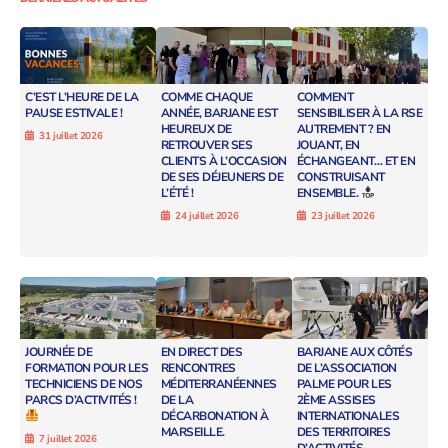
C’EST L’HEURE DE LA
COMME CHAQUE
COMMENT
PAUSE ESTIVALE !
ANNÉE, BARJANE EST
SENSIBILISER À LA RSE
HEUREUX DE
AUTREMENT ? EN
31 juillet 2026
RETROUVER SES
JOUANT, EN
CLIENTS À L’OCCASION
ÉCHANGEANT… ET EN
DE SES DÉJEUNERS DE
CONSTRUISANT
L’ÉTÉ !
ENSEMBLE.
24 juillet 2026
23 juillet 2026
JOURNÉE DE
EN DIRECT DES
BARJANE AUX CÔTÉS
FORMATION POUR LES
RENCONTRES
DE L’ASSOCIATION
TECHNICIENS DE NOS
MÉDITERRANÉENNES
PALME POUR LES
PARCS D’ACTIVITÉS !
DE LA
2ÈME ASSISES
DÉCARBONATION À
INTERNATIONALES
MARSEILLE.
DES TERRITOIRES
7 juillet 2026