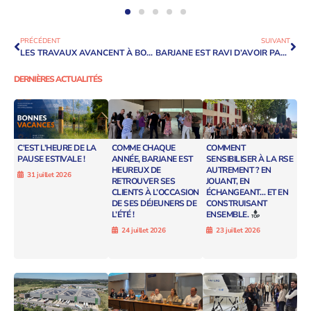
PRÉCÉDENT
SUIVANT
LES TRAVAUX AVANCENT À BON TRAIN À LA STATION TOTAL ENERGIES DE LA ZONE DES MILLES D’AIX EN PROVENCE !
BARJANE EST RAVI D’AVOIR PARTICIPÉ HIER À L’ATELIER « TRANSITION ÉNERGÉTIQUE SUR LES PARCS D’ACTIVITÉS ÉCONOMIQUES »
DERNIÈRES ACTUALITÉS
C’EST L’HEURE DE LA
COMME CHAQUE
COMMENT
PAUSE ESTIVALE !
ANNÉE, BARJANE EST
SENSIBILISER À LA RSE
HEUREUX DE
AUTREMENT ? EN
31 juillet 2026
RETROUVER SES
JOUANT, EN
CLIENTS À L’OCCASION
ÉCHANGEANT… ET EN
DE SES DÉJEUNERS DE
CONSTRUISANT
L’ÉTÉ !
ENSEMBLE.
24 juillet 2026
23 juillet 2026