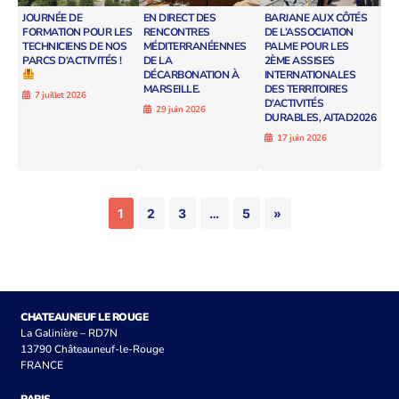
JOURNÉE DE
EN DIRECT DES
BARJANE AUX CÔTÉS
FORMATION POUR LES
RENCONTRES
DE L’ASSOCIATION
TECHNICIENS DE NOS
MÉDITERRANÉENNES
PALME POUR LES
PARCS D’ACTIVITÉS !
DE LA
2ÈME ASSISES
DÉCARBONATION À
INTERNATIONALES
MARSEILLE.
DES TERRITOIRES
7 juillet 2026
D’ACTIVITÉS
29 juin 2026
DURABLES, AITAD2026
17 juin 2026
1
2
3
…
5
»
CHATEAUNEUF LE ROUGE
La Galinière – RD7N
13790 Châteauneuf-le-Rouge
FRANCE