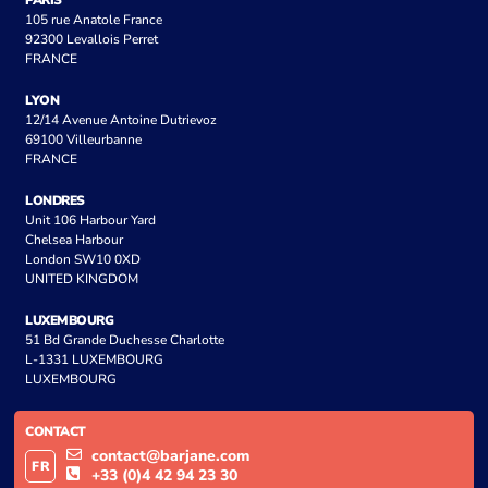
PARIS
105 rue Anatole France
92300 Levallois Perret
FRANCE
LYON
12/14 Avenue Antoine Dutrievoz
69100 Villeurbanne
FRANCE
LONDRES
Unit 106 Harbour Yard
Chelsea Harbour
London SW10 0XD
UNITED KINGDOM
LUXEMBOURG
51 Bd Grande Duchesse Charlotte
L-1331 LUXEMBOURG
LUXEMBOURG
CONTACT
contact@barjane.com
FR
+33 (0)4 42 94 23 30