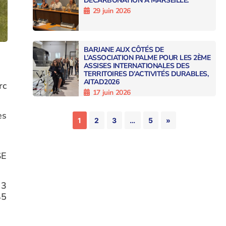
DÉCARBONATION À MARSEILLE.
29 juin 2026
BARJANE AUX CÔTÉS DE
L’ASSOCIATION PALME POUR LES 2ÈME
ASSISES INTERNATIONALES DES
TERRITOIRES D’ACTIVITÉS DURABLES,
AITAD2026
rc
17 juin 2026
es
1
2
3
…
5
»
SE
 3
45