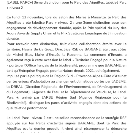
[LABEL PARC+] 3ème distinction pour le Parc des Aiguilles, labélisé Parc
+ niveau 2
Ce lundi 13 novembre, lors du salon des Maires à Marseille, le Parc des
Aiguilles a été labelisé Parc + niveau 2 : une 3ème distinction pour son
engagement de développement durable, après le Prix spécial du Jury des
Agora Awards Supply Chain et le Prix Stratégies Logistique de l’Innovation
durable.
Pour recevoir cette distinction, fruit d’une collaboration étroite avec le
territoire, Hasna Berkia Guez, Directrice RSE de BARJANE, était aux côtés
de Michel Illac, Maire d’Ensuès la Redonne. La commune d’Ensuès a
également reçu à cette occasion le label « Territoire Engagé pour la Nature
» porté par l’Office français de la biodiversité, programme que BARJANE, en
tant qu’Entreprise Engagée pour la Nature depuis 2021, suit également.
Impulsé par la politique de la Région Sud – Provence-Alpes-Côte d’Azur et
par les enjeux d’adaptation au changement climatique portés par l’ADEME,
la DREAL (Direction Régionale de l’Environnement, de l’Aménagement et
du Logement), l’Agence de l’eau et le Département de Vaucluse, le Label
Parc +, animé par l’ARBE Région Sud (Agence Régionale pour la
Biodiversité), distingue les parcs d’activités engagés dans des actions de
qualité et de performance.
Le Label Parc+ niveau 2 est une solide reconnaissance de la stratégie RSE
appuyée sur les Parcs d’activités signés BARJANE, dont le Parc des
Aiguilles est le dernier produit. Il vient ainsi récompenser la démarche