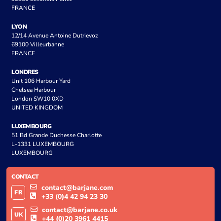
FRANCE
LYON
12/14 Avenue Antoine Dutrievoz
69100 Villeurbanne
FRANCE
LONDRES
Unit 106 Harbour Yard
Chelsea Harbour
London SW10 0XD
UNITED KINGDOM
LUXEMBOURG
51 Bd Grande Duchesse Charlotte
L-1331 LUXEMBOURG
LUXEMBOURG
CONTACT
contact@barjane.com
FR
+33 (0)4 42 94 23 30
contact@barjane.co.uk
UK
+44 (0)20 3961 4415