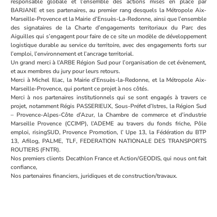
responsable globale et l’ensemble des actions mises en place par
BARJANE et ses partenaires, au premier rang desquels la Métropole Aix-
Marseille-Provence et la Mairie d’Ensuès-La-Redonne, ainsi que l’ensemble
des signataires de la Charte d’engagements territoriaux du Parc des
Aiguilles qui s’engagent pour faire de ce site un modèle de développement
logistique durable au service du territoire, avec des engagements forts sur
l’emploi, l’environnement et l’ancrage territorial.
Un grand merci à l’ARBE Région Sud pour l’organisation de cet évènement,
et aux membres du jury pour leurs retours.
Merci à Michel Illac, la Mairie d’Ensuès-la-Redonne, et la Métropole Aix-
Marseille-Provence, qui portent ce projet à nos côtés.
Merci à nos partenaires institutionnels qui se sont engagés à travers ce
projet, notamment Régis PASSERIEUX, Sous-Préfet d’Istres, la Région Sud
– Provence-Alpes-Côte d’Azur, la Chambre de commerce et d’industrie
Marseille Provence (CCIMP), l’ADEME au travers du fonds friche, Pôle
emploi, risingSUD, Provence Promotion, l’ Upe 13, la Fédération du BTP
13, Afilog, PALME, TLF, FEDERATION NATIONALE DES TRANSPORTS
ROUTIERS (FNTR).
Nos premiers clients Decathlon France et Action/GEODIS, qui nous ont fait
confiance,
Nos partenaires financiers, juridiques et de construction/travaux.