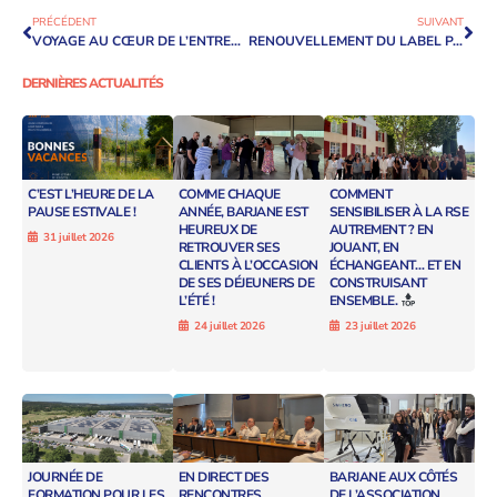
PRÉCÉDENT
SUIVANT
VOYAGE AU CŒUR DE L’ENTREPÔT
RENOUVELLEMENT DU LABEL PARC + NIVEAU 2 POUR LE PARC DES BRÉGUIÈRES
DERNIÈRES ACTUALITÉS
C’EST L’HEURE DE LA
COMME CHAQUE
COMMENT
PAUSE ESTIVALE !
ANNÉE, BARJANE EST
SENSIBILISER À LA RSE
HEUREUX DE
AUTREMENT ? EN
31 juillet 2026
RETROUVER SES
JOUANT, EN
CLIENTS À L’OCCASION
ÉCHANGEANT… ET EN
DE SES DÉJEUNERS DE
CONSTRUISANT
L’ÉTÉ !
ENSEMBLE.
24 juillet 2026
23 juillet 2026
JOURNÉE DE
EN DIRECT DES
BARJANE AUX CÔTÉS
FORMATION POUR LES
RENCONTRES
DE L’ASSOCIATION