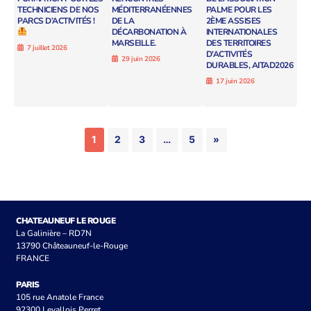
TECHNICIENS DE NOS
MÉDITERRANÉENNES
PALME POUR LES
PARCS D’ACTIVITÉS !
DE LA
2ÈME ASSISES
DÉCARBONATION À
INTERNATIONALES
MARSEILLE.
DES TERRITOIRES
7 juillet 2026
D’ACTIVITÉS
29 juin 2026
DURABLES, AITAD2026
17 juin 2026
1
2
3
…
5
»
CHATEAUNEUF LE ROUGE
La Galinière – RD7N
13790 Châteauneuf-le-Rouge
FRANCE
PARIS
105 rue Anatole France
92300 Levallois Perret