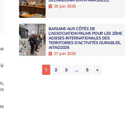
DÉCARBONATION À MARSEILLE.
29 juin 2026
BARJANE AUX CÔTÉS DE
L’ASSOCIATION PALME POUR LES 2ÈME
ASSISES INTERNATIONALES DES
TERRITOIRES D’ACTIVITÉS DURABLES,
AITAD2026
me
17 juin 2026
ir
1
2
3
…
5
»
s,
es
ns