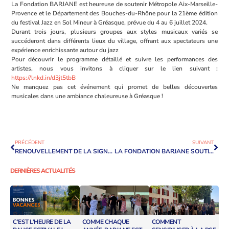
La Fondation BARJANE est heureuse de soutenir Métropole Aix-Marseille-
Provence et le Département des Bouches-du-Rhône pour la 21ème édition
du festival Jazz en Sol Mineur à Gréasque, prévue du 4 au 6 juillet 2024.
Durant trois jours, plusieurs groupes aux styles musicaux variés se
succéderont dans différents lieux du village, offrant aux spectateurs une
expérience enrichissante autour du jazz
Pour découvrir le programme détaillé et suivre les performances des
artistes, nous vous invitons à cliquer sur le lien suivant :
https://lnkd.in/d3jt5tbB
Ne manquez pas cet événement qui promet de belles découvertes
musicales dans une ambiance chaleureuse à Gréasque !
PRÉCÉDENT
SUIVANT
RENOUVELLEMENT DE LA SIGNATURE DE LA CHARTE DIVERSITÉ
LA FONDATION BARJANE SOUTIENT LE FESTIVAL LES NUITS DU REAL 2024
DERNIÈRES ACTUALITÉS
C’EST L’HEURE DE LA
COMME CHAQUE
COMMENT