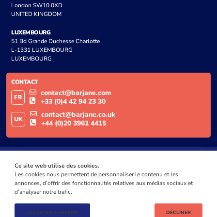
London SW10 0XD
UNITED KINGDOM
LUXEMBOURG
51 Bd Grande Duchesse Charlotte
L-1331 LUXEMBOURG
LUXEMBOURG
CONTACT
contact@barjane.com
FR
+33 (0)4 42 94 23 30
contact@barjane.co.uk
UK
+44 (0)20 3961 4415
Ce site web utilise des cookies.
Les cookies nous permettent de personnaliser le contenu et les
annonces, d’offrir des fonctionnalités relatives aux médias sociaux et
d’analyser notre trafic.
ACCEPTER & FERMER
DÉCLINER
© BARJANE 2024
MENTIONS LÉGALES
POLITIQUE DE CONFIDENTIALITÉ