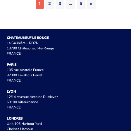
1
2
3
…
5
»
CHATEAUNEUF LE ROUGE
La Galinière – RD7N
13790 Châteauneuf-le-Rouge
FRANCE
PARIS
105 rue Anatole France
92300 Levallois Perret
FRANCE
LYON
12/14 Avenue Antoine Dutrievoz
69100 Villeurbanne
FRANCE
LONDRES
Unit 106 Harbour Yard
Chelsea Harbour