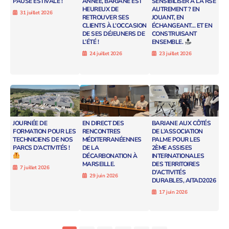
PAUSE ESTIVALE !
ANNÉE, BARJANE EST
SENSIBILISER À LA RSE
HEUREUX DE
AUTREMENT ? EN
31 juillet 2026
RETROUVER SES
JOUANT, EN
CLIENTS À L’OCCASION
ÉCHANGEANT… ET EN
DE SES DÉJEUNERS DE
CONSTRUISANT
L’ÉTÉ !
ENSEMBLE.
24 juillet 2026
23 juillet 2026
JOURNÉE DE
EN DIRECT DES
BARJANE AUX CÔTÉS
FORMATION POUR LES
RENCONTRES
DE L’ASSOCIATION
TECHNICIENS DE NOS
MÉDITERRANÉENNES
PALME POUR LES
PARCS D’ACTIVITÉS !
DE LA
2ÈME ASSISES
DÉCARBONATION À
INTERNATIONALES
MARSEILLE.
DES TERRITOIRES
7 juillet 2026
D’ACTIVITÉS
29 juin 2026
DURABLES, AITAD2026
17 juin 2026