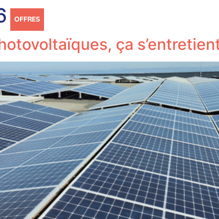
6
OFFRES
RÉFÉRENCES
ACTUALITÉS
CARRIÈRE
tovoltaïques, ça s’entretient